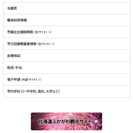
ィ
ン
ド
当番医
ウ
で
開
職員採用情報
き
ま
す
）
市議会会議録検索
（別サイト）
（
新
規
市立図書館蔵書検索
（別サイト）
ウ
（
ィ
新
ン
規
ド
各種相談
ウ
ウ
ィ
で
ン
開
ド
助成・手当
き
ウ
ま
で
す
開
）
電子申請
（外部サイト）
き
（
ま
新
す
規
）
市内学校（小・中学校、高校、大学など）
ウ
ィ
ン
ド
ウ
で
関
開
き
連
ま
す
サ
）
イ