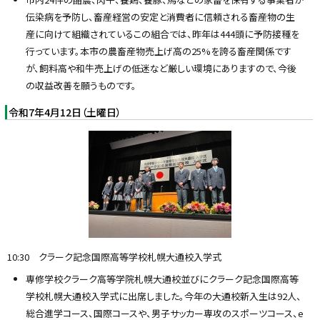
伝染病を予防し、畜産経営の安定と消費者に信頼される畜産物の生
産に向けて組織されているこの組合では、昨年は444頭に予防接種を
行っています。本市の農畜産物売上げ高の25%を誇る畜産関係です
が、飼料高や和牛売上げの低迷など厳しい環境にありますので、今後
の収益改善を願うものです。
令和7年4月12日（土曜日）
10:30 クラーク記念国際高等学校札幌大通校入学式
専修学校クラーク高等学院札幌大通校並びにクラーク記念国際高等
学校札幌大通校入学式に出席しました。今年の大通校新入生は92人、
総合進学コース、国際コースや、男子サッカー専攻のスポーツコース、e