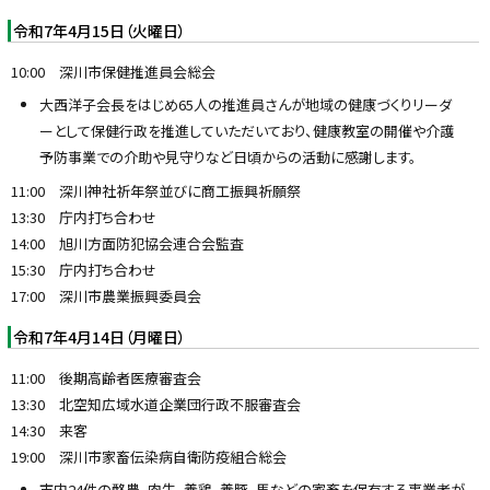
令和7年4月15日（火曜日）
10:00 深川市保健推進員会総会
大西洋子会長をはじめ65人の推進員さんが地域の健康づくりリーダ
ーとして保健行政を推進していただいており、健康教室の開催や介護
予防事業での介助や見守りなど日頃からの活動に感謝します。
11:00 深川神社祈年祭並びに商工振興祈願祭
13:30 庁内打ち合わせ
14:00 旭川方面防犯協会連合会監査
15:30 庁内打ち合わせ
17:00 深川市農業振興委員会
令和7年4月14日（月曜日）
11:00 後期高齢者医療審査会
13:30 北空知広域水道企業団行政不服審査会
14:30 来客
19:00 深川市家畜伝染病自衛防疫組合総会
市内24件の酪農、肉牛、養鶏、養豚、馬などの家畜を保有する事業者が