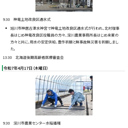
9:30 神竜土地改良区通水式
旭川市神居古潭水神宮で神竜土地改良区通水式が行われ、北村理事
長はじめ神竜改良区役職員の方々、深川農業事務所長はじめ来賓の
方々と共に、用水の安定供給、豊作祈願と無事故無災害を祈願しまし
た。
13:30 北海道後期高齢者医療審査会
令和7年4月17日（木曜日）
9:30 深川市農業センター水稲播種