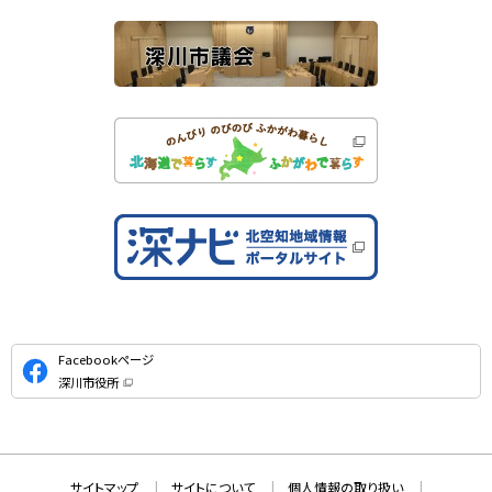
ト
公
Facebookページ
式
深川市役所
S
（
新
N
規
ウ
S
ィ
ン
ド
本
ウ
サ
サイトマップ
サイトについて
個人情報の取り扱い
で