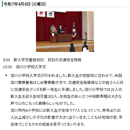
令和7年4月8日（火曜日）
9:30 新入学児童登校日 初日の交通安全啓発
10:30 深川小学校入学式
深川小学校入学式が行われました。新入生の初登校に合わせて、米田
深川警察署長はじめ警察署の方々、交通安全指導員などの皆さんと共
に交通安全グッズを新一年生に手渡しました。深川小学校では21人の
新入生を迎え全校児童202人、在校生のあいさつや校歌斉唱は大きな
声で心のこもった素晴らしいものでした。
深川市内6小学校には新入生が全体で77人となっていて、昨年より20
人以上減少し少子化の影響が大きく出ています。こどもは地域の宝、市
全体でこどもたちの成長を見守ってまいります。