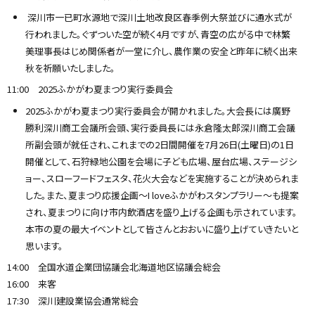
深川市一已町水源地で深川土地改良区春季例大祭並びに通水式が
行われました。ぐずついた空が続く4月ですが、青空の広がる中で林繁
美理事長はじめ関係者が一堂に介し、農作業の安全と昨年に続く出来
秋を祈願いたしました。
11:00 2025ふかがわ夏まつり実行委員会
2025ふかがわ夏まつり実行委員会が開かれました。大会長には廣野
勝利深川商工会議所会頭、実行委員長には永倉隆太郎深川商工会議
所副会頭が就任され、これまでの2日間開催を7月26日(土曜日)の1日
開催として、石狩緑地公園を会場に子ども広場、屋台広場、ステージシ
ョー、スローフードフェスタ、花火大会などを実施することが決められま
した。また、夏まつり応援企画〜I loveふかがわスタンプラリー〜も提案
され、夏まつりに向け市内飲酒店を盛り上げる企画も示されています。
本市の夏の最大イベントとして皆さんとおおいに盛り上げていきたいと
思います。
14:00 全国水道企業団協議会北海道地区協議会総会
16:00 来客
17:30 深川建設業協会通常総会