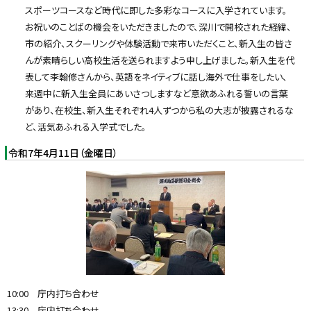
スポーツコースなど時代に即した多彩なコースに入学されています。
お祝いのことばの機会をいただきましたので、深川で開校された経緯、
市の紹介、スクーリングや体験活動で来市いただくこと、新入生の皆さ
んが素晴らしい高校生活を送られますよう申し上げました。新入生を代
表して李翰修さんから、英語をネイティブに話し海外で仕事をしたい、
来週中に新入生全員にあいさつしますなど意欲あふれる誓いの言葉
があり、在校生、新入生それぞれ4人ずつから私の大志が披露されるな
ど、活気あふれる入学式でした。
令和7年4月11日（金曜日）
10:00 庁内打ち合わせ
13:30 庁内打ち合わせ