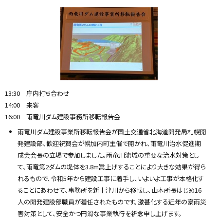
13:30 庁内打ち合わせ
14:00 来客
16:00 雨竜川ダム建設事務所移転報告会
雨竜川ダム建設事業所移転報告会が国土交通省北海道開発局札幌開
発建設部、歓迎祝賀会が幌加内町主催で開かれ、雨竜川治水促進期
成会会長の立場で参加しました。雨竜川流域の重要な治水対策とし
て、雨竜第2ダムの堤体を3.8m嵩上げすることにより大きな効果が得ら
れるもので、令和5年から建設工事に着手し、いよいよ工事が本格化す
ることにあわせて、事務所を新十津川から移転し、山本所長はじめ16
人の開発建設部職員が着任されたものです。激甚化する近年の豪雨災
害対策として、安全かつ円滑な事業執行を祈念申し上げます。