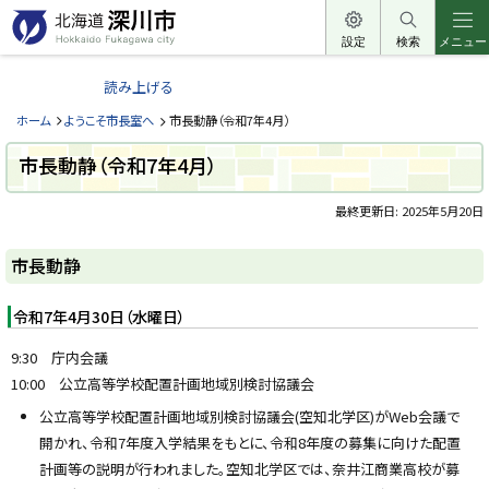
本
文
設定
検索
メニュー
北
へ
海
読み上げる
メ
道
ニ
ホーム
ようこそ市長室へ
市長動静（令和7年4月）
深
ュ
川
市長動静（令和7年4月）
ー
市
へ
最終更新日:
2025年5月20日
H
o
ペ
k
ー
k
市長動静
a
ジ
i
内
d
目
令和7年4月30日（水曜日）
o
次
F
u
市
9:30 庁内会議
k
長
a
10:00 公立高等学校配置計画地域別検討協議会
動
g
静
a
公立高等学校配置計画地域別検討協議会(空知北学区)がWeb会議で
w
a
開かれ、令和7年度入学結果をもとに、令和8年度の募集に向けた配置
c
計画等の説明が行われました。空知北学区では、奈井江商業高校が募
i
t