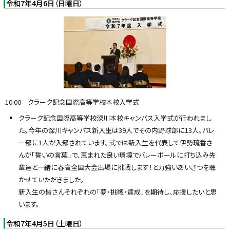
令和7年4月6日（日曜日）
10:00 クラーク記念国際高等学校本校入学式
クラーク記念国際高等学校深川本校キャンパス入学式が行われまし
た。今年の深川キャンパス新入生は39人でその内野球部に13人、バレ
ー部に1人が入部されています。式では新入生を代表して伊勢琉香さ
んが「誓いの言葉」で、恵まれた良い環境でバレーボールに打ち込み先
輩達と一緒に春高全国大会出場に挑戦します！と力強いあいさつを聴
かせていただきました。
新入生の皆さんそれぞれの「夢・挑戦・達成」を期待し、応援したいと思
います。
令和7年4月5日（土曜日）