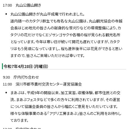
17:00 丸山公園山開き
丸山公園山開きが丸山平成庵で行われました。
道内随一のカタクリ群生でも有名な丸山公園は、丸山観光協会の寺越
会長はじめ地元の皆さんの献身的な笹刈りなどの環境整備により、カ
タクリの花だけでなくエゾサンゴサクや各種の桜が見られる観光名所
となっています。今年は寒い日が続いて開花も遅れていますが、カタク
リはもう見頃になっていますし、桜も連休後半には花見ができると思い
ますので、皆さんご来場いただければ幸いです。
令和7年4月28日（月曜日）
9:30 庁内打ち合わせ
11:00 深川市都市農村交流センター運営協議会
まあぶは、平成9年の開設以来、加工実習、収穫体験、都市住民との交
流、まあぶフェスタなどで多くの方々に利用されていますが、その運営
について協議会委員の皆さんから幅広くご意見をいただいています。
様々な体験事業のある「アグリ工房まあぶ」皆さんのご利用をお待ちし
ております。