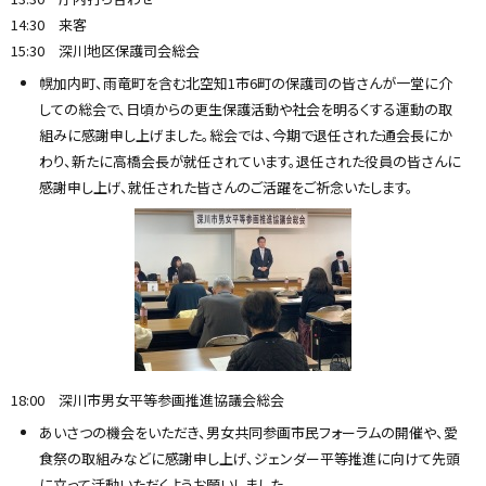
14:30 来客
15:30 深川地区保護司会総会
幌加内町、雨竜町を含む北空知1市6町の保護司の皆さんが一堂に介
しての総会で、日頃からの更生保護活動や社会を明るくする運動の取
組みに感謝申し上げました。総会では、今期で退任された通会長にか
わり、新たに高橋会長が就任されています。退任された役員の皆さんに
感謝申し上げ、就任された皆さんのご活躍をご祈念いたします。
18:00 深川市男女平等参画推進協議会総会
あいさつの機会をいただき、男女共同参画市民フォーラムの開催や、愛
食祭の取組みなどに感謝申し上げ、ジェンダー平等推進に向けて先頭
に立って活動いただくようお願いしました。