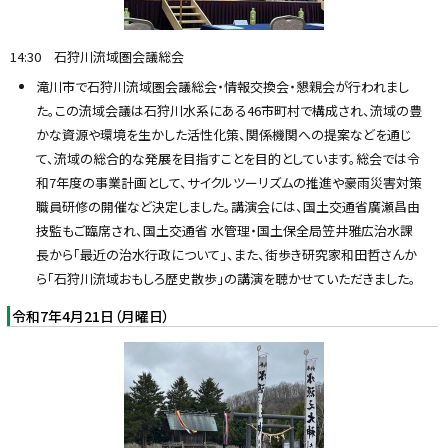
14:30 石狩川流域圏会議総会
滝川市で石狩川流域圏会議総会・情報交換会・懇親会が行われまし
た。この流域会議は石狩川水系にある46市町村で構成され、流域の豊
かな資源や環境を生かした活性化策、関係機関への提案などを通じ
て、流域の総合的な発展を目指すことを目的としています。総会では令
和7年度の事業計画として、サイクルツーリズムの推進や豪雨災害対策
職員研修の開催など決定しました。講演会には、国土交通省廣瀬昌由
技監もご臨席され、国土交通省 水管理・国土保全局笠井雅広治水課
長から「最近の治水行政について」、また、街歩き研究家和田哲さんか
ら「石狩川流域おもしろ歴史散歩」の講演を聴かせていただきました。
令和7年4月21日（月曜日）