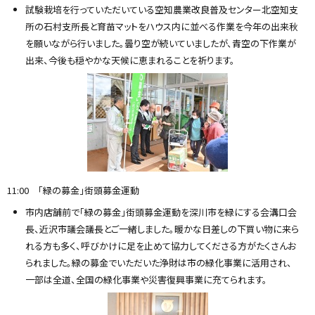
試験栽培を行っていただいている空知農業改良普及センター北空知支
所の石村支所長と育苗マットをハウス内に並べる作業を今年の出来秋
を願いながら行いました。曇り空が続いていましたが、青空の下作業が
出来、今後も穏やかな天候に恵まれることを祈ります。
11:00 「緑の募金」街頭募金運動
市内店舗前で「緑の募金」街頭募金運動を深川市を緑にする会溝口会
長、近沢市議会議長とご一緒しました。暖かな日差しの下買い物に来ら
れる方も多く、呼びかけに足を止めて協力してくださる方がたくさんお
られました。緑の募金でいただいた浄財は市の緑化事業に活用され、
一部は全道、全国の緑化事業や災害復興事業に充てられます。