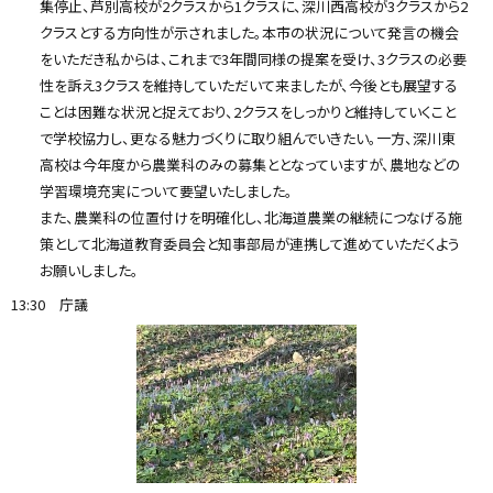
集停止、芦別高校が2クラスから1クラスに、深川西高校が3クラスから2
y
クラスとする方向性が示されました。本市の状況について発言の機会
をいただき私からは、これまで3年間同様の提案を受け、3クラスの必要
性を訴え3クラスを維持していただいて来ましたが、今後とも展望する
ことは困難な状況と捉えており、2クラスをしっかりと維持していくこと
で学校協力し、更なる魅力づくりに取り組んでいきたい。一方、深川東
高校は今年度から農業科のみの募集ととなっていますが、農地などの
学習環境充実について要望いたしました。
また、農業科の位置付けを明確化し、北海道農業の継続につなげる施
策として北海道教育委員会と知事部局が連携して進めていただくよう
お願いしました。
13:30 庁議