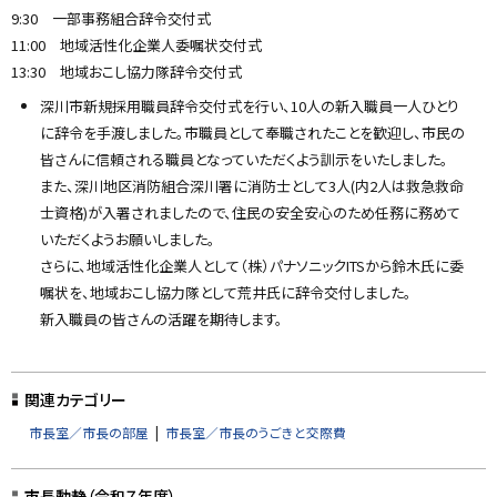
9:30 一部事務組合辞令交付式
11:00 地域活性化企業人委嘱状交付式
13:30 地域おこし協力隊辞令交付式
深川市新規採用職員辞令交付式を行い、10人の新入職員一人ひとり
に辞令を手渡しました。市職員として奉職されたことを歓迎し、市民の
皆さんに信頼される職員となっていただくよう訓示をいたしました。
また、深川地区消防組合深川署に消防士として3人(内2人は救急救命
士資格)が入署されましたので、住民の安全安心のため任務に務めて
いただくようお願いしました。
さらに、地域活性化企業人として（株）パナソニックITSから鈴木氏に委
嘱状を、地域おこし協力隊として荒井氏に辞令交付しました。
新入職員の皆さんの活躍を期待します。
ト
ッ
関連カテゴリー
プ
市長室／市長の部屋
市長室／市長のうごきと交際費
に
戻
市長動静（令和７年度）