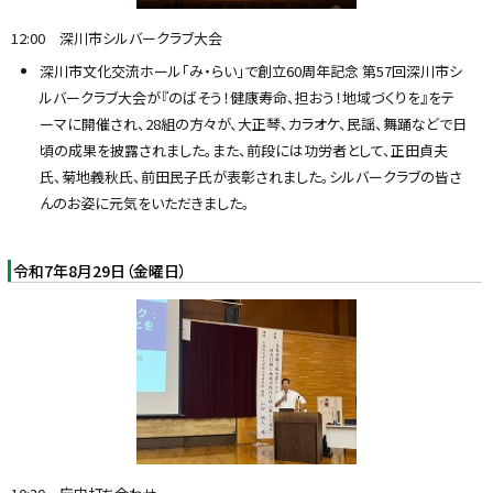
y
12:00 深川市シルバークラブ大会
深川市文化交流ホール「み・らい」で創立60周年記念 第57回深川市シ
ルバークラブ大会が『のばそう！健康寿命、担おう！地域づくりを』をテ
ーマに開催され、28組の方々が、大正琴、カラオケ、民謡、舞踊などで日
頃の成果を披露されました。また、前段には功労者として、正田貞夫
氏、菊地義秋氏、前田民子氏が表彰されました。シルバークラブの皆さ
んのお姿に元気をいただきました。
令和7年8月29日（金曜日）