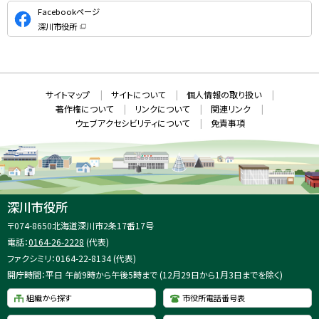
公
Facebookページ
式
深川市役所
S
（
新
N
規
ウ
S
ィ
ン
ド
本
ウ
サ
サイトマップ
サイトについて
個人情報の取り扱い
で
文
開
イ
著作権について
リンクについて
関連リンク
へ
き
ト
ま
ウェブアクセシビリティについて
免責事項
戻
す
情
）
る
メ
報
ニ
ュ
ー
へ
深川市役所
戻
住
〒074-8650
北海道深川市2条17番17号
る
所
電話：
0164-26-2228
(代表)
：
ファクシミリ：0164-22-8134 (代表)
開庁時間：平日 午前9時から午後5時まで (12月29日から1月3日までを除く)
組織から探す
市役所電話番号表