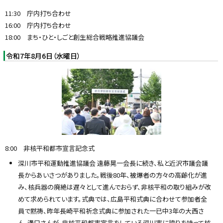
11:30 庁内打ち合わせ
16:00 庁内打ち合わせ
18:00 まち・ひと・しごと創生総合戦略推進協議会
令和7年8月6日（水曜日）
8:00 非核平和都市宣言記念式
深川市平和運動推進協議会 遠藤晃一会長に続き、私と近沢市議会議
長からあいさつがありました。戦後80年、被爆者の方々の高齢化が進
み、核兵器の廃絶は遅々として進んでおらず、非核平和の取り組みが改
めて求められています。式典では、広島平和式典に合わせて参加者全
員で黙祷、昨年長崎平和祈念式典に参加された一已中3年の大西さ
ん、溝口さんが、非核平和都市宣言をしている深川市に誇りを持って核