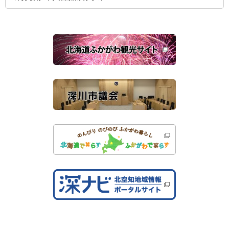
ィ
ン
ド
ウ
で
関
開
き
連
ま
す
サ
）
イ
ト