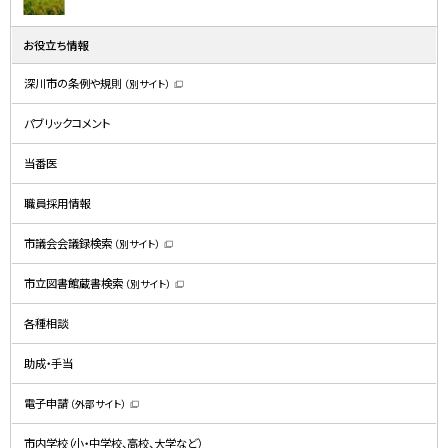
ニ
ュ
お役立ち情報
ー
深川市の条例や規則
（別サイト）
（
新
規
パブリックコメント
ウ
ィ
ン
ド
当番医
ウ
で
開
職員採用情報
き
ま
す
）
市議会会議録検索
（別サイト）
（
新
規
市立図書館蔵書検索
（別サイト）
ウ
（
ィ
新
ン
規
ド
各種相談
ウ
ウ
ィ
で
ン
開
ド
助成・手当
き
ウ
ま
で
す
開
）
電子申請
（外部サイト）
き
（
ま
新
す
規
）
市内学校（小・中学校、高校、大学など）
ウ