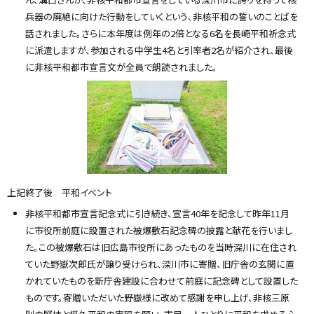
兵器の廃絶に向けた行動をしていくという、非核平和の誓いのことばを
話されました。さらに本年度は例年の2倍となる6名を長崎平和祈念式
に派遣しますが、参加される中学生4名と引率者2名が紹介され、最後
に非核平和都市宣言文が全員で朗読されました。
上記終了後 平和イベント
非核平和都市宣言記念式に引き続き、宣言40年を記念して昨年11月
に市役所前庭に設置された被爆敷石記念碑の披露と献花を行いまし
た。この被爆敷石は旧広島市役所にあったものを当時深川に在住され
ていた野嶽次郎氏が譲り受けられ、深川市に寄贈、旧庁舎の玄関に置
かれていたものを新庁舎建設に合わせて前庭に記念碑として設置した
ものです。寄贈いただいた野嶽様に改めて感謝を申し上げ、非核三原