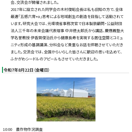
会、交流会が開催されました。
2017年に設立された同学会の木村俊昭会長は私も旧知の方で、全体
最適「五感六育+α」思考による地域創生の創造を目指して活動されて
います。研究大会では、元環境省事務次官で日本製鉄顧問・公益財団
法人三千年の未来会議代表理事 中井徳太郎氏から講話、慶應義塾大
学名誉教授 伊香賀俊治氏から健康長寿を実現する居住空間とコミュ
ニティ形成の基調講演、分科会など貴重なお話を拝聴させていただき
ました。交流会では、全国からいらした皆さんに歓迎の思いを込めて、
ふかがわシードルのアピールもさせていただきました。
令和7年8月22日（金曜日）
10:00 農作物作況調査