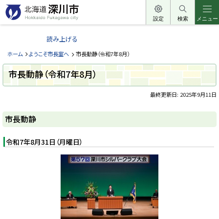
本
文
設定
検索
メニュー
北
へ
海
読み上げる
メ
道
ニ
ホーム
ようこそ市長室へ
市長動静（令和7年8月）
深
ュ
川
市長動静（令和7年8月）
ー
市
へ
最終更新日:
2025年9月11日
H
o
ペ
k
ー
k
市長動静
a
ジ
i
内
d
目
令和7年8月31日（月曜日）
o
次
F
u
市
k
長
a
動
g
静
a
w
a
c
i
t