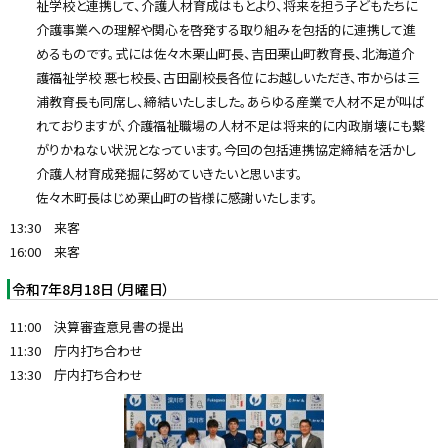
祉学校と連携して、介護人材育成はもとより、将来を担う子どもたちに
介護事業への理解や関心を啓発する取り組みを包括的に連携して進
めるものです。式には佐々木栗山町長、吉田栗山町教育長、北海道介
護福祉学校 悪七校長、古田副校長各位にお越しいただき、市からは三
浦教育長も同席し、締結いたしました。あらゆる産業で人材不足が叫ば
れておりますが、介護福祉職場の人材不足は将来的に内政崩壊にも繋
がりかねない状況となっています。今回の包括連携協定締結を活かし
介護人材育成発掘に努めていきたいと思います。
佐々木町長はじめ栗山町の皆様に感謝いたします。
13:30 来客
16:00 来客
令和7年8月18日（月曜日）
11:00 決算審査意見書の提出
11:30 庁内打ち合わせ
13:30 庁内打ち合わせ