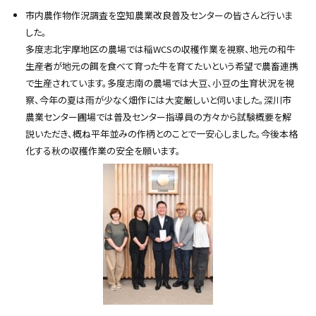
市内農作物作況調査を空知農業改良普及センターの皆さんと行いま
した。
多度志北宇摩地区の農場では稲WCSの収穫作業を視察、地元の和牛
生産者が地元の餌を食べて育った牛を育てたいという希望で農畜連携
で生産されています。多度志南の農場では大豆、小豆の生育状況を視
察、今年の夏は雨が少なく畑作には大変厳しいと伺いました。深川市
農業センター圃場では普及センター指導員の方々から試験概要を解
説いただき、概ね平年並みの作柄とのことで一安心しました。今後本格
化する秋の収穫作業の安全を願います。