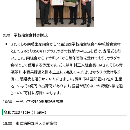
9:30 学校給食食材寄贈式
きたそらち胡瓜生産組合から北空知圏学校給食組合へ学校給食食材
としてきゅうり350キログラムの寄付採納の申し出を受け、寄贈式を行
いました。同組合からは令和5年から毎年寄贈を受けており、サラダの
食材として使用する予定です。式には川村正人組合長、JAきたそらち青
果部 川本青果課長と楠木主査にお越しいただき、きゅうりの受け取り
後に、感謝状を贈らせていただきました。深川市は空知管内2位の生産
地でおよそ6億円の出荷高があります。猛暑が続く中での収穫作業を通
じてのご寄付に感謝いたします。
10:30 一已小学校130周年記念式典
令和7年8月2日（土曜日）
18:00 市立病院野球大会前夜祭