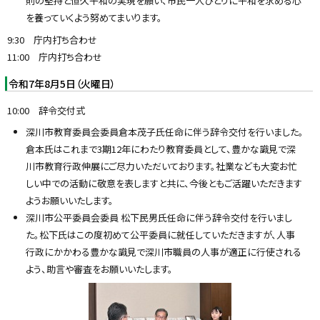
則の堅持と恒久平和の実現を願い、市民一人ひとりに平和を求める心
を養っていくよう努めてまいります。
9:30 庁内打ち合わせ
11:00 庁内打ち合わせ
令和7年8月5日（火曜日）
10:00 辞令交付式
深川市教育委員会委員倉本茂子氏任命に伴う辞令交付を行いました。
倉本氏はこれまで3期12年にわたり教育委員として、豊かな識見で深
川市教育行政伸展にご尽力いただいております。社業なども大変お忙
しい中での活動に敬意を表しますと共に、今後ともご活躍いただきます
ようお願いいたします。
深川市公平委員会委員 松下民男氏任命に伴う辞令交付を行いまし
た。松下氏はこの度初めて公平委員に就任していただきますが、人事
行政にかかわる豊かな識見で深川市職員の人事が適正に行使される
よう、助言や審査をお願いいたします。