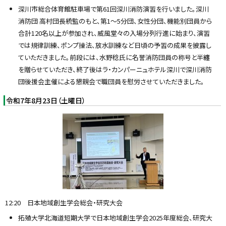
深川市総合体育館駐車場で第61回深川消防演習を行いました。深川
消防団 高村団長統監のもと、第1〜5分団、女性分団、機能別団員から
合計120名以上が参加され、威風堂々の入場分列行進に始まり、演習
では規律訓練、ポンプ操法、放水訓練など日頃の予習の成果を披露し
ていただきました。前段には、水野稔氏に名誉消防団員の称号と半纏
を贈らせていただき、終了後はラ・カンパーニュホテル深川で深川消防
団後援会主催による懇親会で職団員を慰労させていただきました。
令和7年8月23日（土曜日）
12:20 日本地域創生学会総会・研究大会
拓殖大学北海道短期大学で日本地域創生学会2025年度総会、研究大