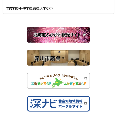
（
ま
新
す
規
）
市内学校（小・中学校、高校、大学など）
ウ
ィ
ン
ド
ウ
で
関
開
き
連
ま
す
サ
）
イ
ト