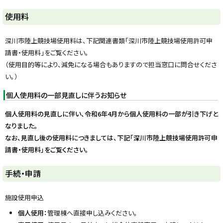
に
戻
ト
使用料
る
ッ
プ
深川市陸上競技場使用料は、下記関連書類「深川市陸上競技場使用許可申
に
請書・使用料」をご覧ください。
戻
（使用目的等により、減免になる場合もありますので担当窓口に問合せくださ
る
い。）
個人使用料の一部見直しに伴うお知らせ
個人使用料の見直しに伴い、令和6年4月から個人使用料の一部が引き下げと
なりました。
なお、見直し後の使用料につきましては、下記「深川市陸上競技場使用許可申
請書・使用料」をご覧ください。
ト
手続・申請
ッ
プ
施設使用申込
に
個人使用：
管理棟へ直接申し込みください。
戻