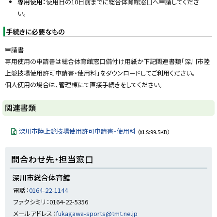
専用使用：
使用日の10日前までに総合体育館窓口へ申請してくださ
る
い。
手続きに必要なもの
申請書
専用使用の申請書は総合体育館窓口備付け用紙か下記関連書類「深川市陸
上競技場使用許可申請書・使用料」をダウンロードしてご利用ください。
個人使用の場合は、管理棟にて直接手続きをしてください。
ト
関連書類
ッ
プ
深川市陸上競技場使用許可申請書・使用料
（XLS:99.5KB）
に
戻
ト
問合わせ先・担当窓口
る
ッ
プ
深川市総合体育館
に
電話：
0164-22-1144
戻
ファクシミリ：0164-22-5356
る
メールアドレス：
fukagawa-sports@tmt.ne.jp