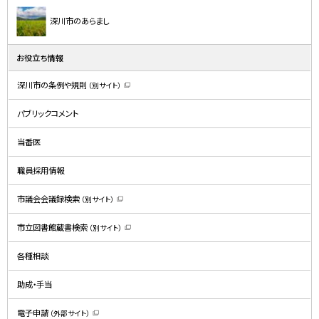
深川市のあらまし
お役立ち情報
深川市の条例や規則
（別サイト）
（
新
規
パブリックコメント
ウ
ィ
ン
ド
当番医
ウ
で
開
職員採用情報
き
ま
す
）
市議会会議録検索
（別サイト）
（
新
規
市立図書館蔵書検索
（別サイト）
ウ
（
ィ
新
ン
規
ド
各種相談
ウ
ウ
ィ
で
ン
開
ド
助成・手当
き
ウ
ま
で
す
開
）
電子申請
（外部サイト）
き