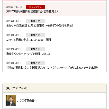
イ
2026年7月31日
ピックアップ
ド
深川市職員採用情報（後期日程・言語聴覚士）
・
2026年8月7日
お知らせ
メ
まちなか交流施設 11月22日開館！一般利用の受付を開始！
ニ
2026年8月6日
お知らせ
ュ
こめッち新米＆そばフェスタ2026 開催
ー
2026年8月6日
お知らせ
市長タウンミーティングを開催しました
2026年8月6日
お知らせ
【参加者募集】ふかふか開館記念イベント（ボランティア、有志によるステージ出演）
深川市について
ようこそ市長室へ