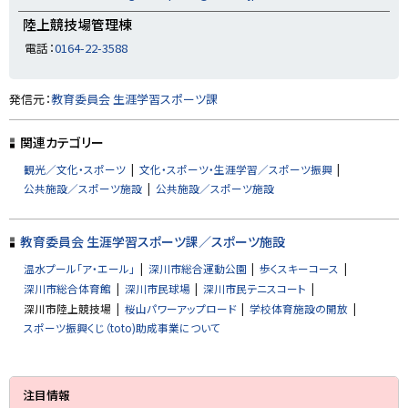
陸上競技場管理棟
電話：
0164-22-3588
ト
発信元：
教育委員会 生涯学習スポーツ課
ッ
プ
関連カテゴリー
に
観光／文化・スポーツ
文化・スポーツ・生涯学習／スポーツ振興
戻
公共施設／スポーツ施設
公共施設／スポーツ施設
る
教育委員会 生涯学習スポーツ課／スポーツ施設
温水プール「ア・エール」
深川市総合運動公園
歩くスキーコース
深川市総合体育館
深川市民球場
深川市民テニスコート
深川市陸上競技場
桜山パワーアップロード
学校体育施設の開放
スポーツ振興くじ（toto)助成事業について
サ
注目情報