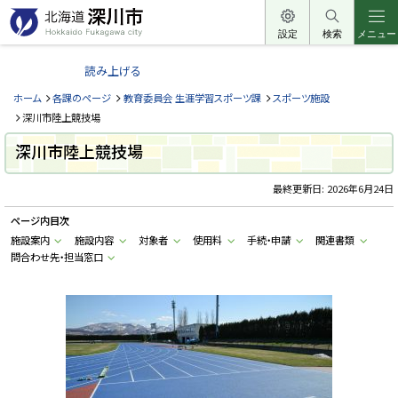
本
文
設定
検索
メニュー
北
へ
海
読み上げる
メ
道
ニ
ホーム
各課のページ
教育委員会 生涯学習スポーツ課
スポーツ施設
深
ュ
深川市陸上競技場
川
ー
深川市陸上競技場
市
へ
H
o
最終更新日:
2026年6月24日
k
k
ページ内目次
a
i
施設案内
施設内容
対象者
使用料
手続・申請
関連書類
d
問合わせ先・担当窓口
o
F
u
k
a
g
a
w
a
c
i
t