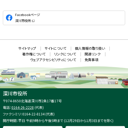
公
Facebookページ
式
深川市役所
S
（
新
N
規
ウ
S
ィ
ン
ド
本
ウ
サ
サイトマップ
サイトについて
個人情報の取り扱い
で
文
開
イ
著作権について
リンクについて
関連リンク
へ
き
ト
ま
ウェブアクセシビリティについて
免責事項
戻
す
情
）
る
メ
報
ニ
ュ
ー
へ
深川市役所
戻
住
〒074-8650
北海道深川市2条17番17号
る
所
電話：
0164-26-2228
(代表)
：
ファクシミリ：0164-22-8134 (代表)
開庁時間：平日 午前9時から午後5時まで (12月29日から1月3日までを除く)