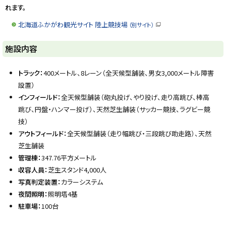
れます。
北海道ふかがわ観光サイト 陸上競技場
（別サイト）
（
新
規
ト
施設内容
ウ
ィ
ッ
ン
ド
プ
トラック：
400メートル、8レーン（全天候型舗装、男女3,000メートル障害
ウ
に
で
設置）
開
戻
き
インフィールド：
全天候型舗装（砲丸投げ、やり投げ、走り高跳び、棒高
ま
る
跳び、円盤・ハンマー投げ）、天然芝生舗装（サッカー競技、ラグビー競
す
）
技）
アウトフィールド：
全天候型舗装（走り幅跳び・三段跳び助走路）、天然
芝生舗装
管理棟：
347.76平方メートル
収容人員：
芝生スタンド4,000人
写真判定装置：
カラーシステム
夜間照明：
照明塔4基
駐車場：
100台