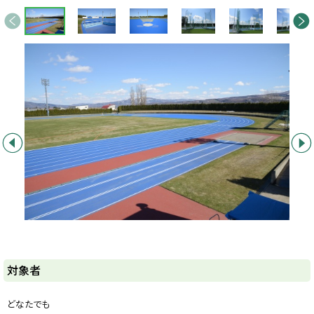
画
前へ
次へ
像
ス
ラ
イ
ド
集
前へ
次へ
ト
対象者
ッ
プ
どなたでも