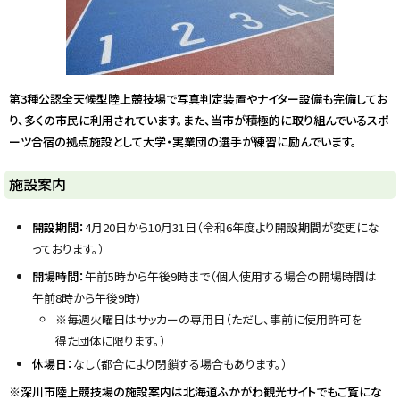
y
第3種公認全天候型陸上競技場で写真判定装置やナイター設備も完備してお
り、多くの市民に利用されています。また、当市が積極的に取り組んでいるスポ
ーツ合宿の拠点施設として大学・実業団の選手が練習に励んでいます。
施設案内
開設期間：
4月20日から10月31日（令和6年度より開設期間が変更にな
っております。）
開場時間：
午前5時から午後9時まで（個人使用する場合の開場時間は
午前8時から午後9時）
※毎週火曜日はサッカーの専用日（ただし、事前に使用許可を
得た団体に限ります。）
休場日：
なし（都合により閉鎖する場合もあります。）
※深川市陸上競技場の施設案内は北海道ふかがわ観光サイトでもご覧にな