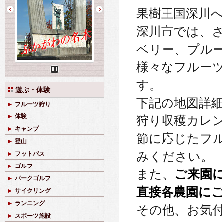
果樹王国深川
深川市では、
ベリー、プル
様々なフルー
Pause
す。
遊ぶ・体験
下記の地図詳
フルーツ狩り
体験
狩り収穫カレ
キャンプ
節に応じたフ
登山
みください。
フットパス
ゴルフ
また、
ご来園
パークゴルフ
直接各農園に
サイクリング
ランニング
その他、お気
スポーツ施設