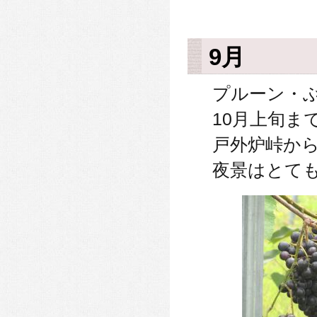
9月
プルーン・
10月上旬
戸外炉峠か
夜景はとて