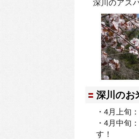
深川のアス
深川のお
・4月上旬
・4月中旬
す！