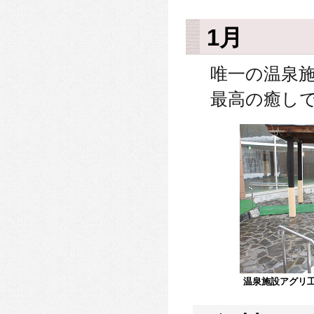
1月
唯一の温泉
最高の癒し
温泉施設アグリ