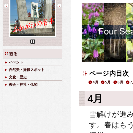
Pause
観る
イベント
自然美・撮影スポット
ページ内目次
文化・歴史
4月
5月
6月
7
教会・神社・仏閣
4月
雪解けが進
す。春はも