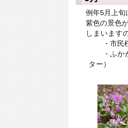
例年5月上
紫色の景色
しまいます
・市民桜
・ふかが
ター）