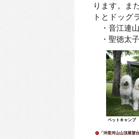
ります。ま
トとドッグ
・音江連山
・聖徳太子
ペットキャンプ
「沖里河山山頂展望