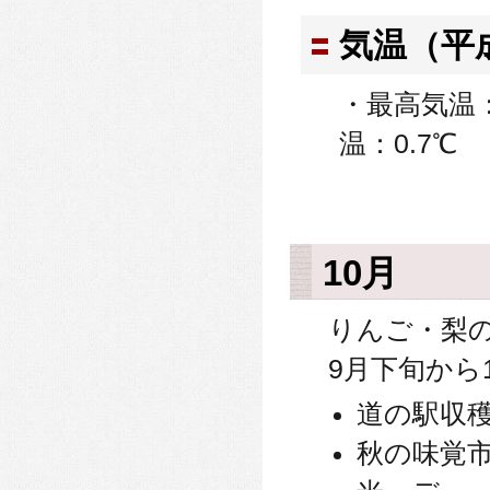
気温（平
・最高気温：
温：0.7℃
10月
りんご・梨
9月下旬から
道の駅収
秋の味覚