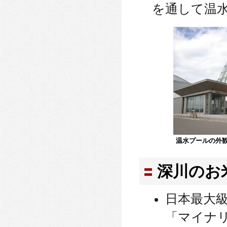
を通して温
温水プールの外
深川のお
日本最大
「マイナ