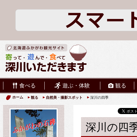
食べる
遊ぶ・体験
観る
ホーム
観る
自然美・撮影スポット
深川の四季
深川の四