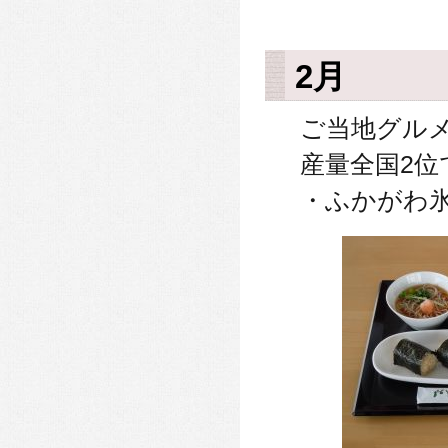
2月
ご当地グル
産量全国2位
・ふかがわ