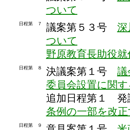
ついて
日程第 ７
議案第５３号
深
ついて
野原教育長助役就
日程第 ８
決議案第１号
議
委員会設置に関す
追加日程第１ 
条例の一部を改正
日程第 ９
意見案第１号
米