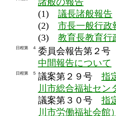
諸般の報告
(1)
議長諸般報告
(2)
市長一般行政
(3)
教育長教育行
日程第 ４
委員会報告第２
中間報告について
日程第 ５
議案第２９号
指
川市総合福祉セン
議案第３０号
指
川市労働福祉会館