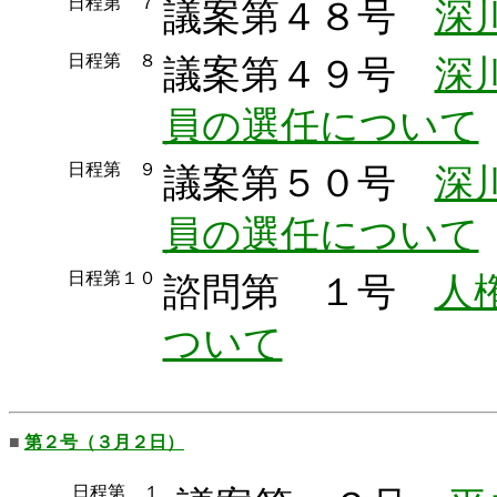
日程第 ７
議案第４８号
深
日程第 ８
議案第４９号
深
員の選任について
日程第 ９
議案第５０号
深
員の選任について
日程第１０
諮問第 １号
人
ついて
■
第２号（３月２日）
日程第 １