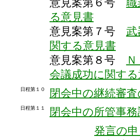
意見案第６号
職
る意見書
意見案第７号
武
関する意見書
意見案第８号
Ｎ
会議成功に関する
日程第１０
閉会中の継続審査
日程第１１
閉会中の所管事務
発言の申