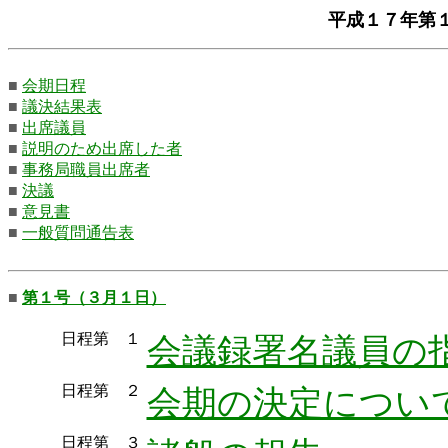
平成１７年第
■
会期日程
■
議決結果表
■
出席議員
■
説明のため出席した者
■
事務局職員出席者
■
決議
■
意見書
■
一般質問通告表
■
第１号（３月１日）
日程第 １
会議録署名議員の
日程第 ２
会期の決定につい
日程第 ３