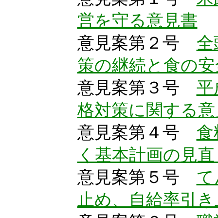
営を守る意見書
意見案第２号
全
策の継続と食の安
意見案第３号
平
格対策に関する意
意見案第４号
食
く基本計画の見直
意見案第５号
て
止め、自給率引き