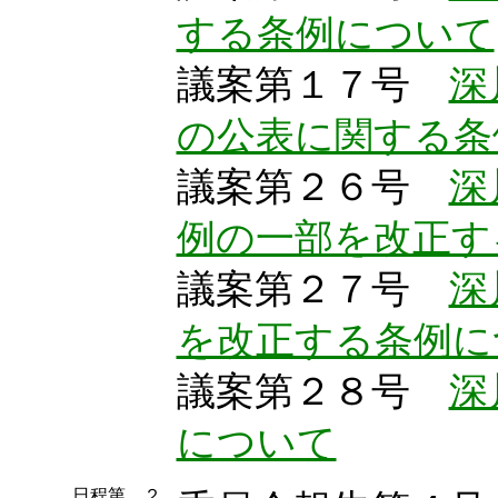
する条例について
議案第１７号
深
の公表に関する条
議案第２６号
深
例の一部を改正す
議案第２７号
深
を改正する条例に
議案第２８号
深
について
日程第 ２