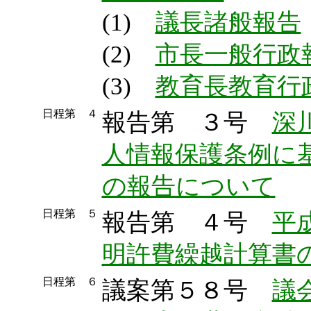
(1)
議長諸般報告
(2)
市長一般行政
(3)
教育長教育行
日程第 ４
報告第 ３号
深
人情報保護条例に
の報告について
日程第 ５
報告第 ４号
平
明許費繰越計算書
日程第 ６
議案第５８号
議