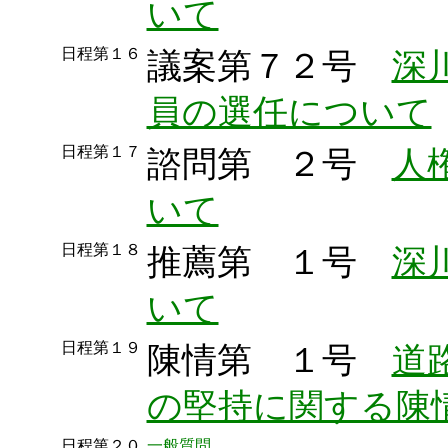
いて
日程第１６
議案第７２号
深
員の選任について
日程第１７
諮問第 ２号
人
いて
日程第１８
推薦第 １号
深
いて
日程第１９
陳情第 １号
道
の堅持に関する陳
日程第２０
一般質問