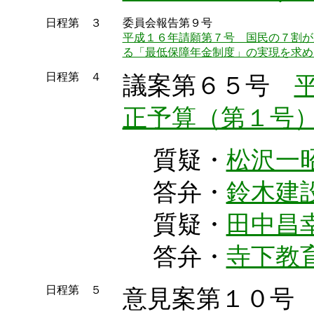
日程第 ３
委員会報告第９号
平成１６年請願第７号 国民の７割が
る「最低保障年金制度」の実現を求め
日程第 ４
議案第６５号
正予算（第１号
質疑・
松沢一
答弁・
鈴木建
質疑・
田中昌
答弁・
寺下教
日程第 ５
意見案第１０