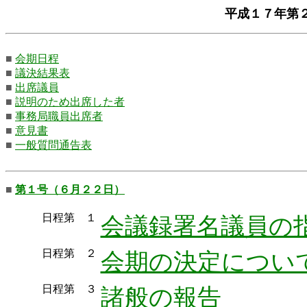
平成１７年第
■
会期日程
■
議決結果表
■
出席議員
■
説明のため出席した者
■
事務局職員出席者
■
意見書
■
一般質問通告表
■
第１号（６月２２日）
日程第 １
会議録署名議員の
日程第 ２
会期の決定につい
日程第 ３
諸般の報告