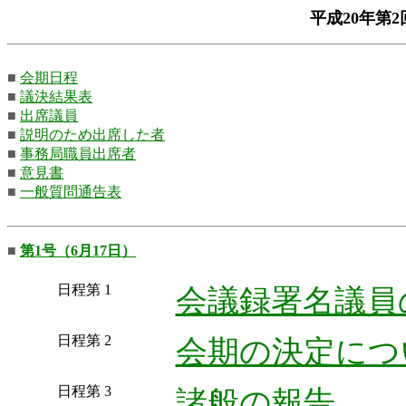
平成20年第
■
会期日程
■
議決結果表
■
出席議員
■
説明のため出席した者
■
事務局職員出席者
■
意見書
■
一般質問通告表
■
第1号（6月17日）
日程第 1
会議録署名議員
日程第 2
会期の決定につ
日程第 3
諸般の報告