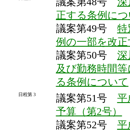
議案第48号
深
正する条例につ
議案第49号
特
例の一部を改正
議案第50号
深
及び勤務時間等
る条例について
日程第 3
議案第51号
平
予算（第2号）
議案第52号
平