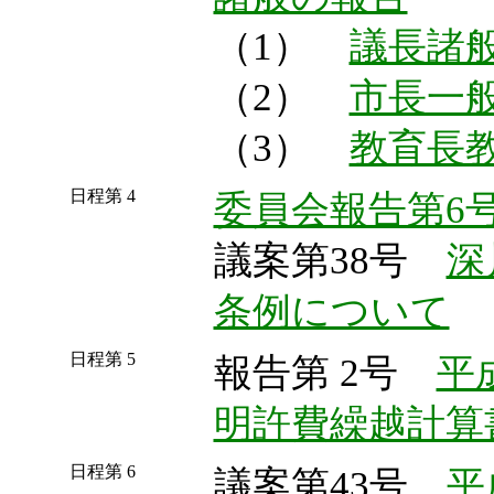
（1）
議長諸
（2）
市長一
（3）
教育長
日程第 4
委員会報告第6
議案第38号
深
条例について
日程第 5
報告第 2号
平
明許費繰越計算
日程第 6
議案第43号
平