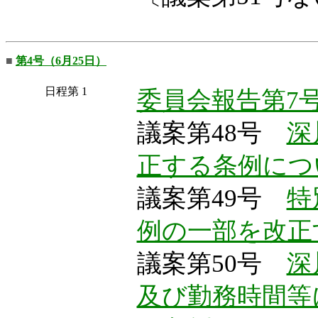
■
第4号（6月25日）
日程第 1
委員会報告第7
議案第48号
深
正する条例につ
議案第49号
特
例の一部を改正
議案第50号
深
及び勤務時間等