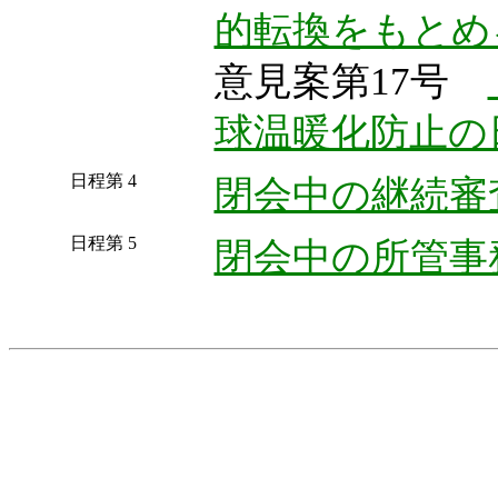
的転換をもとめ
意見案第17号
球温暖化防止の
日程第 4
閉会中の継続審
日程第 5
閉会中の所管事