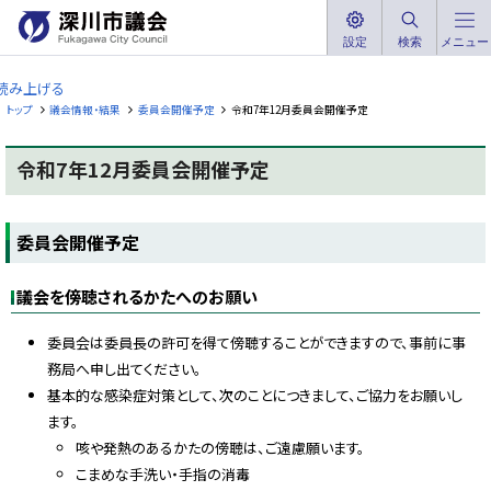
本
文
設定
検索
メニュー
深
へ
川
読み上げる
メ
市
トップ
議会情報・結果
委員会開催予定
令和7年12月委員会開催予定
ニ
議
ュ
会
令和7年12月委員会開催予定
ー
F
へ
u
ペ
k
ー
a
委員会開催予定
ジ
g
内
a
w
目
a
議会を傍聴されるかたへのお願い
次
C
委
i
t
員
委員会は委員長の許可を得て傍聴することができますので、事前に事
y
会
務局へ申し出てください。
C
開
o
基本的な感染症対策として、次のことにつきまして、ご協力をお願いし
催
u
予
n
ます。
c
定
i
咳や発熱のあるかたの傍聴は、ご遠慮願います。
l
こまめな手洗い・手指の消毒