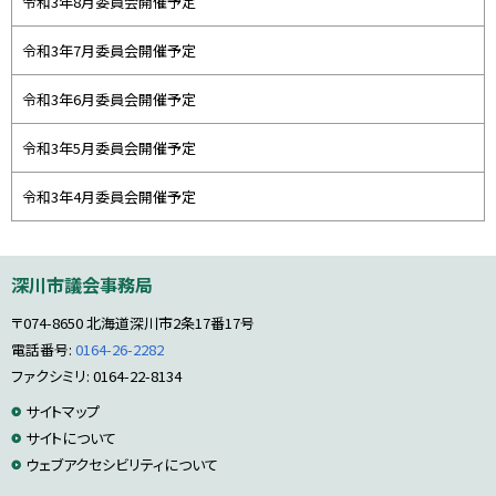
令和3年8月委員会開催予定
令和3年7月委員会開催予定
令和3年6月委員会開催予定
令和3年5月委員会開催予定
令和3年4月委員会開催予定
本
深川市議会事務局
文
へ
〒074-8650
北海道深川市2条17番17号
戻
る
電話番号:
0164-26-2282
メ
ファクシミリ: 0164-22-8134
ニ
サ
サイトマップ
ュ
ー
サイトについて
イ
へ
ウェブアクセシビリティについて
ト
戻