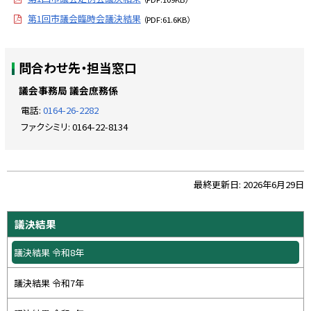
第1回市議会臨時会議決結果
（PDF:61.6KB）
ト
問合わせ先・担当窓口
ッ
プ
議会事務局 議会庶務係
に
電話:
0164-26-2282
戻
ファクシミリ:
0164-22-8134
る
ト
最終更新日:
2026年6月29日
ッ
プ
サ
議決結果
に
イ
戻
議決結果 令和8年
ド
る
・
議決結果 令和7年
メ