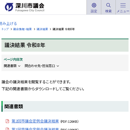
本
文
設定
検索
メニュー
深
へ
川
読み上げる
メ
市
トップ
議会情報・結果
議決結果
議決結果 令和8年
ニ
議
ュ
会
議決結果 令和8年
ー
F
へ
u
k
ページ内目次
a
g
関連書類
問合わせ先・担当窓口
a
w
a
議会の議決結果を閲覧することができます。
C
i
下記の関連書類からダウンロードしてご覧ください。
t
y
C
o
関連書類
u
n
c
i
第2回市議会定例会議決結果
（PDF:126KB）
l
第1回市議会定例会議決結果
（PDF:109KB）