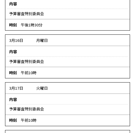
内容
予算審査特別委員会
時刻
午後1時30分
3月16日
月曜日
内容
予算審査特別委員会
時刻
午前10時
3月17日
火曜日
内容
予算審査特別委員会
時刻
午前10時