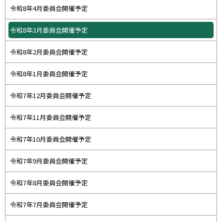
ュ
令和8年4月委員会開催予定
ー
令和8年3月委員会開催予定
令和8年2月委員会開催予定
令和8年1月委員会開催予定
令和7年12月委員会開催予定
令和7年11月委員会開催予定
令和7年10月委員会開催予定
令和7年9月委員会開催予定
令和7年8月委員会開催予定
令和7年7月委員会開催予定