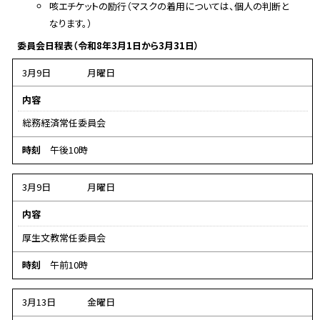
咳エチケットの励行（マスクの着用については、個人の判断と
なります。）
委員会日程表（令和8年3月1日から3月31日）
3月9日
月曜日
内容
総務経済常任委員会
時刻
午後10時
3月9日
月曜日
内容
厚生文教常任委員会
時刻
午前10時
3月13日
金曜日