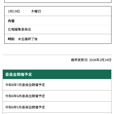
3月19日
木曜日
内容
広報編集委員会
時刻
本会議終了後
ト
最終更新日:
2026年2月24日
ッ
プ
サ
委員会開催予定
に
イ
戻
令和8年7月委員会開催予定
ド
る
・
令和8年6月委員会開催予定
メ
令和8年5月委員会開催予定
ニ