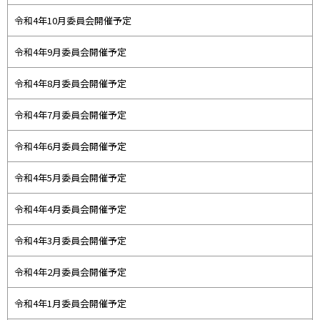
令和4年10月委員会開催予定
令和4年9月委員会開催予定
令和4年8月委員会開催予定
令和4年7月委員会開催予定
令和4年6月委員会開催予定
令和4年5月委員会開催予定
令和4年4月委員会開催予定
令和4年3月委員会開催予定
令和4年2月委員会開催予定
令和4年1月委員会開催予定