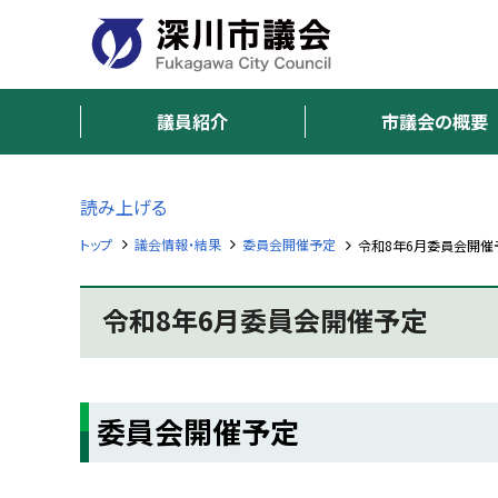
本
本
文
文
へ
へ
深
メ
戻
ニ
る
議員紹介
市議会の概要
川
ュ
メ
市
ー
ニ
へ
ュ
読み上げる
議
ー
トップ
議会情報・結果
委員会開催予定
令和8年6月委員会開催
へ
会
戻
F
る
令和8年6月委員会開催予定
u
ペ
k
a
ー
g
ジ
a
ペ
w
の
a
委員会開催予定
ー
ト
C
ジ
i
ッ
内
t
プ
y
目