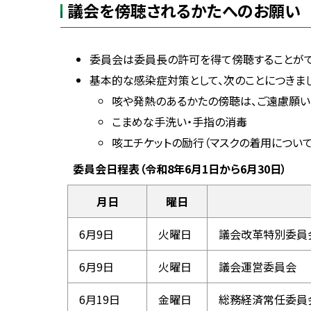
議会を傍聴されるかたへのお願い
C
へ
次
o
戻
u
委
n
る
員
c
委員会は委員長の許可を得て傍聴することがで
i
会
l
開
基本的な感染症対策として、次のことにつきまし
催
咳や発熱のあるかたの傍聴は、ご遠慮願い
予
こまめな手洗い・手指の消毒
定
咳エチケットの励行（マスクの着用について
委員会日程表（令和8年6月1日から6月30日）
月日
曜日
6月9日
火曜日
議会改革特別委員
6月9日
火曜日
議会運営委員会
6月19日
金曜日
総務経済常任委員