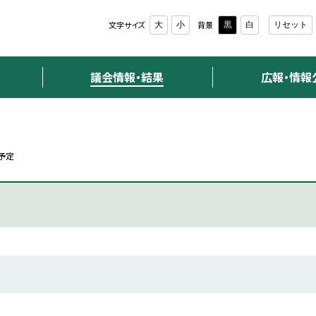
文字サイズ
背景
大
小
黒
白
リセット
議会情報・結果
広報・情報
予定