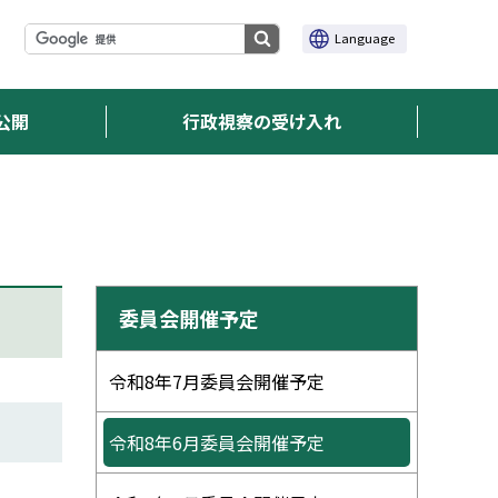
サ
サ
Language
検
イ
イ
ト
索
ト
内
実
内
検
行
公開
行政視察の受け入れ
索
検
索
サ
委員会開催予定
イ
ド
令和8年7月委員会開催予定
・
令和8年6月委員会開催予定
メ