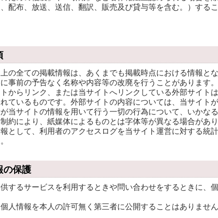
刷、配布、放送、送信、翻訳、販売及び貸与等を含む。）する
項
ト上の全ての掲載情報は、あくまでも掲載時点における情報と
後に事前の予告なく名称や内容等の改廃を行うことがあります
イトからリンク、または当サイトへリンクしている外部サイト
されているものです。外部サイトの内容については、当サイト
者が当サイトの情報を用いて行う一切の行為について、いかな
的制約により、紙媒体によるものとは字体等が異なる場合があ
情報として、利用者のアクセスログを当サイト運営に対する統
す。
報の保護
提供するサービスを利用するときや問い合わせをするときに、
た個人情報を本人の許可無く第三者に公開することはありませ