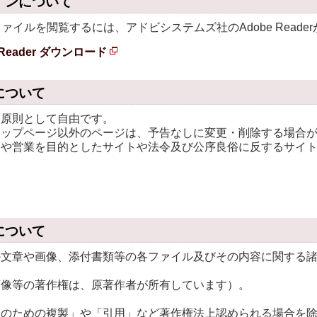
インについて
ファイルを閲覧するには、アドビシステムズ社のAdobe Reade
 Reader ダウンロード
新
規
について
ペ
、原則として自由です。
ー
トップページ以外のページは、予告なしに変更・削除する場合
ジ
売や営業を目的としたサイトや法令及び公序良俗に反するサイ
で
開
き
ま
について
す
の文章や画像、添付書類等の各ファイル及びその内容に関する
画像等の著作権は、原著作者が所有しています）。
用のための複製」や「引用」など著作権法上認められる場合を