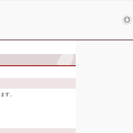
います。
。