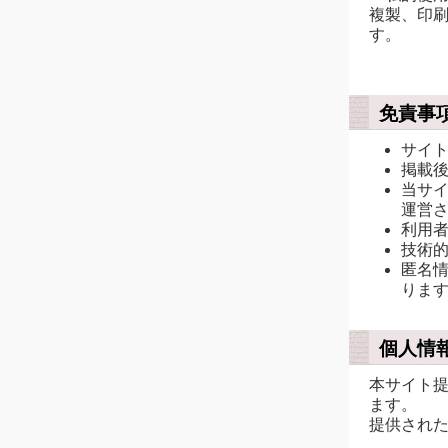
複製、印
す。
免責事
サイ
掲載
当サ
運営
利用
技術
匿名
りま
個人情
本サイト
ます。
提供され