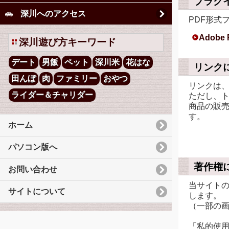
プラグ
深川へのアクセス
PDF形式
Adobe
深川遊び方キーワード
デート
男飯
ペット
深川米
花はな
リンク
田んぼ
肉
ファミリー
おやつ
リンクは
ライダー＆チャリダー
ただし、
商品の販
す。
ホーム
パソコン版へ
著作権
お問い合わせ
当サイト
サイトについて
します。
（一部の
「私的使