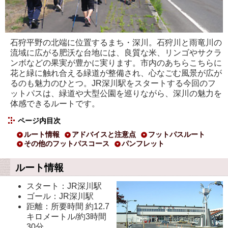
石狩平野の北端に位置するまち・深川。石狩川と雨竜川の
流域に広がる肥沃な台地には、良質な米、リンゴやサクラ
ンボなどの果実が豊かに実ります。市内のあちらこちらに
花と緑に触れ合える緑道が整備され、心なごむ風景が広が
るのも魅力のひとつ。JR深川駅をスタートする今回のフ
ットパスは、緑道や大型公園を巡りながら、深川の魅力を
体感できるルートです。
ページ内目次
ルート情報
アドバイスと注意点
フットパスルート
その他のフットパスコース
パンフレット
ルート情報
スタート：JR深川駅
ゴール：JR深川駅
距離：所要時間 約12.7
キロメートル/約3時間
30分