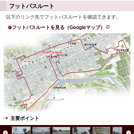
フットパスルート
以下のリンク先でフットパスルートを確認できます。
フットパスルートを見る（Googleマップ）
新
規
ペ
ー
ジ
で
開
き
ま
す
主要ポイント