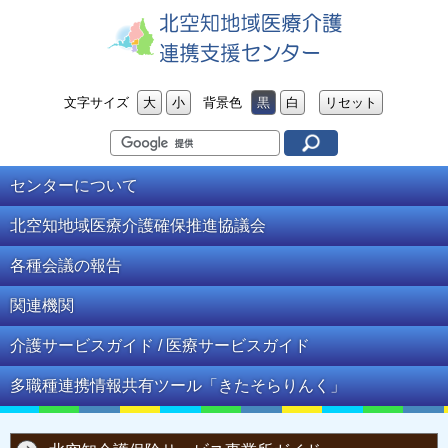
北空知地域医療介護連携支援
文字サイズ
大
小
背景色
黒
白
リセット
センター
センターに
ついて
北空知地域医療介護
確保推進協議会
各種会議の
報告
関連
機関
介護サービスガイド /
医療サービスガイド
多職種連携情報共有ツール
「きたそらりんく」