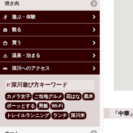
焼き肉
遊ぶ・体験
観る
買う
温泉・泊まる
深川へのアクセス
深川遊び方キーワード
カメラ女子
ご当地グルメ
花はな
黒米
ボーッとする
男飯
Wi-Fi
「中華
トレイルランニング
ランチ
深川米