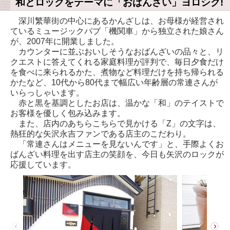
和とロックをテーマに「おばんざい」ヨロシク!
深川繁華街の中心にあるかんざしは、お母様が経営され
ているミュージックパブ「機関車」から独立された娘さん
が、2007年に開業しました。
カウンターに並ぶおいしそうなおばんざいの品々と、リ
クエストに答えてくれる家庭料理が評判で、毎日夕食だけ
を食べに来られるかた、煮物など料理だけを持ち帰られる
かたなど、10代から80代まで幅広い年齢層の常連さんが
いらっしゃいます。
赤と黒を基調としたお店は、温かな「和」のテイストで
お客様を優しく包み込みます。
また、店内のあちらこちらで見かける「Z」の文字は、
熱狂的な矢沢永吉ファンである店主のこだわり。
「常連さんはメニューを見ないんです」と、手際よくお
ばんざい料理を出す店主の笑顔を、今日も矢沢のロックが
応援しています。