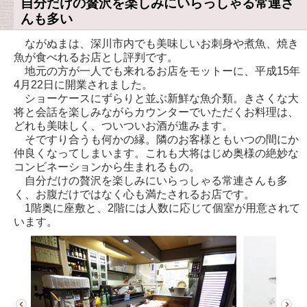
自分だけの贅沢を楽しみにいらっしゃる常連さ
んも多い
ながぬまは、深川市内でも美味しいお刺身や煮魚、焼き
魚が食べれるお店とし評判です。
地元の方が一人でも来れるお店をモットーに、平成15年
4月22日に開業されました。
ショーケースにずらりと並ぶ新鮮な魚介類。きさくな大
将と会話を楽しみながらカウンターでいただくお料理は、
どれも美味しく、ついついお酒が進みます。
そですり合うも何かの縁。隣のお客様ともいつの間にか
仲良くなってしまいます。これも大将はじめ奥様の絶妙な
コンビネーションから生まれるもの。
自分だけの贅沢を楽しみにいらっしゃる常連さんも多
く、お腹だけではなく心も満たされるお店です。
1階奥に座敷と、2階には人数に応じて個室が用意されて
います。