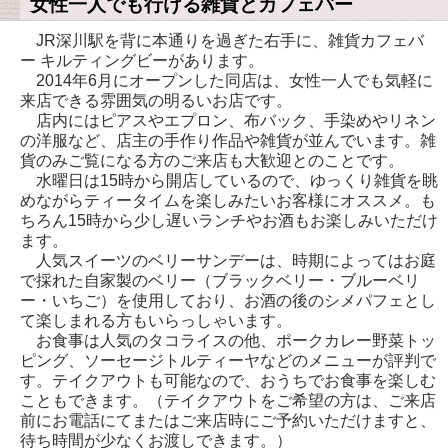
女性一人でも行ける雑貨とカフェバー
JR深川駅を背に本通りを過ぎた右手に、雑貨カフェバ
ー キルティングビーがあります。
2014年6月にオープンした同店は、女性一人でも気軽に
来店できる雰囲気の明るいお店です。
店内にはピアスやエプロン、布バック、手染めやリネン
の洋服など、店主の手作り作品や雑貨が並んでいます。雑
貨のみご覧になる方のご来店も大歓迎とのことです。
水曜日は15時から開店しているので、ゆっくり雑貨を眺
めながらティータイムを楽しみたいお客様にオススメ。も
ちろん15時から少し遅いランチやお酒もお楽しみいただけ
ます。
人気スイーツのベリーサンデーは、時期によってはお庭
で採れた自家製のベリー（ブラックベリー・ブルーベリ
ー・いちご）を使用しており、お酒の後のシメパフェとし
て楽しまれる方もいらっしゃいます。
お食事は人気のタコライスの他、ポークカレー野菜トッ
ピング、ソーセージトルティーヤなどのメニューが評判で
す。テイクアウトも可能なので、おうちでお食事を楽しむ
こともできます。（テイクアウトをご希望の方は、ご来店
前にお電話にてまたはご来店時にご予約いただけますと、
待ち時間が少なくお渡しできます。）