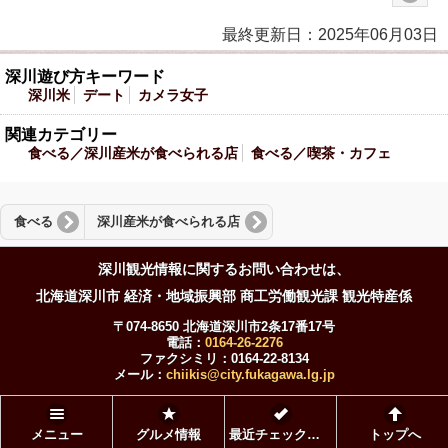
最終更新日：2025年06月03日
深川遊び方キーワード
深川米
デート
カメラ女子
関連カテゴリー
食べる／深川産米が食べられる店
食べる／喫茶・カフェ
食べる
深川産米が食べられる店
深川観光情報に関するお問い合わせは、
北海道深川市 経済・地域振興部 商工労働観光課 観光特産係
〒074-8650 北海道深川市2条17番17号
電話：
0164-26-2276
ファクシミリ：0164-22-8134
メール：
chiikis@city.fukagawa.lg.jp
© 2003〜 北海道深川市, All rights reserved.
メニュー
グルメ情報
最近チェックしたページ
トップへ