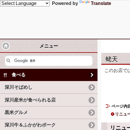
Powered by
Translate
メニュー
蛯天
このお店で
食べる
深川そばめし
深川産米が食べられる店
ページ内
黒米グルメ
リニュ
深川牛＆ふかがわポーク
リニュ