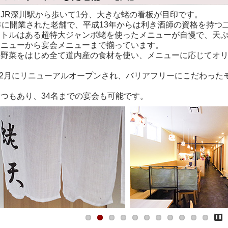
JR深川駅から歩いて1分、大きな蛯の看板が目印です。
に開業された老舗で、平成13年からは利き酒師の資格を持つ二
ートルはある超特大ジャンボ蛯を使ったメニューが自慢で、天
メニューから宴会メニューまで揃っています。
野菜をはじめ全て道内産の食材を使い、メニューに応じてオリ
12月にリニューアルオープンされ、バリアフリーにこだわった
つもあり、34名までの宴会も可能です。
Pa