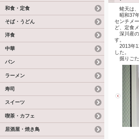
和食・定食
蛯天は、
昭和37年
センチメ
そば・うどん
ど、定食
深川産の
洋食
す。
2013年
中華
した。
掘りごた
パン
ラーメン
寿司
スイーツ
喫茶・カフェ
居酒屋・焼き鳥