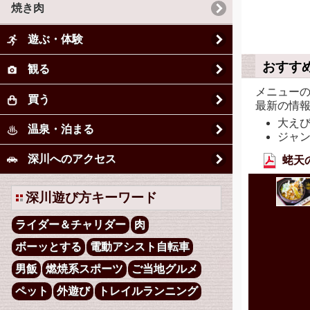
焼き肉
遊ぶ・体験
おすす
観る
メニュー
買う
最新の情
大え
温泉・泊まる
ジャ
深川へのアクセス
蛯天の
深川遊び方キーワード
ライダー＆チャリダー
肉
ボーッとする
電動アシスト自転車
男飯
燃焼系スポーツ
ご当地グルメ
ペット
外遊び
トレイルランニング