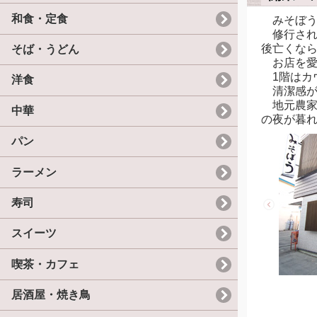
和食・定食
みそぼうは
修行され
後亡くな
そば・うどん
お店を愛
1階はカ
洋食
清潔感が
地元農家
中華
の夜が暮
パン
ラーメン
寿司
スイーツ
喫茶・カフェ
居酒屋・焼き鳥