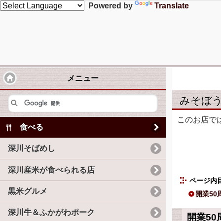
Powered by
Translate
メニュー
みそぼ
このお店で
食べる
深川そばめし
深川産米が食べられる店
ページ内
黒米グルメ
開業5
深川牛＆ふかがわポーク
開業5