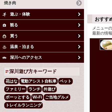
焼き肉
遊ぶ・体験
おすす
観る
メニュー
最新の情
買う
温泉・泊まる
深川へのアクセス
深川遊び方キーワード
花はな
電動アシスト自転車
ペット
ファミリー
ランチ
外遊び
ボーッとする
Wi-Fi
ご当地グルメ
トレイルランニング