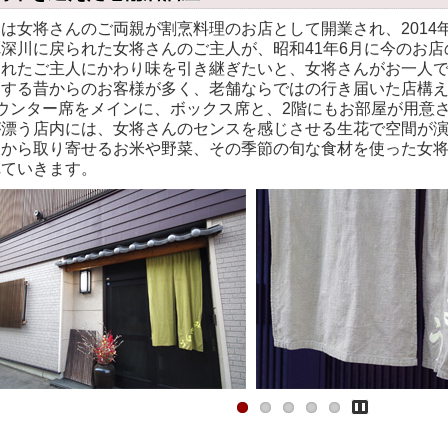
女将さんのご両親が割烹料理のお店として開業され、2014年
深川に戻られた女将さんのご主人が、昭和41年6月に今のお店
られたご主人にかわり味を引き継ぎたいと、女将さんがお一人
する昔からのお客様が多く、老舗ならではの行き届いた店構え
ウンター席をメインに、ボックス席と、2階にもお部屋が用意
漂う店内には、女将さんのセンスを感じさせる生花で空間が演
から取り寄せるお米や野菜、その季節の旬な食材を使った女将
れていきます。
Pause