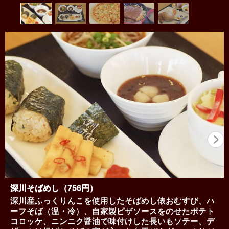
深川そばめし（756円）
深川産ふっくりんこを使用したそばめし俵おむすび、ハ
ーフそば（温・冷）、自家製ピザソースをのせたポテト
コロッケ、ニンニク醤油で味付けした長いもソテー、デ