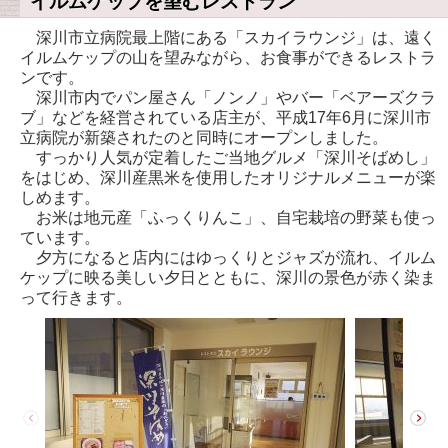
イルムケップを望むレストラン
深川市立病院最上階にある「スカイラウンジ」は、遠く
イルムケップの山を望みながら、お食事ができるレストラ
ンです。
深川市内でパン屋さん「ノンノ」やバー「ベアーズクラ
ブ」などを経営されている店主が、平成17年6月に深川市
立病院が新築されたのと同時にオープンしました。
すっかり人気が定着したご当地グルメ「深川そばめし」
をはじめ、深川産黒米を使用したオリジナルメニューが楽
しめます。
お米は地元産「ふっくりんこ」、自宅栽培の野菜も使っ
ています。
夕方になると店内にはゆっくりとジャズが流れ、イルム
ケップに映る美しい夕日とともに、深川の景色が赤く染ま
って行きます。