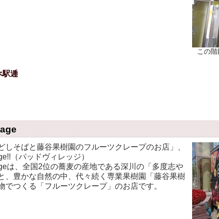
この階
べ駅逓
lage
どしそばと藤谷果樹園のフルーツクレープのお店」、
llage!!（パッドヴィレッジ）
illageは、全国2位の蕎麦の産地である深川の「多度志や
と、豊かな自然の中、代々続く専業果樹園「藤谷果樹
物でつくる「フルーツクレープ」のお店です。