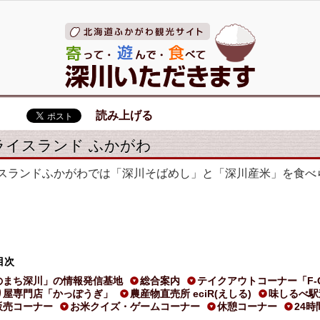
読み上げる
ライスランド ふかがわ
イスランドふかがわでは「深川そばめし」と「深川産米」を食べ
目次
のまち深川」の情報発信基地
総合案内
テイクアウトコーナー「F-
り屋専門店「かっぽうぎ」
農産物直売所 eciR(えしる)
味しるべ駅
販売コーナー
お米クイズ・ゲームコーナー
休憩コーナー
24