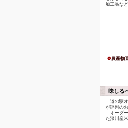
加工品な
農産物直
味しる
道の駅オ
が評判の
オーダー
た深川産