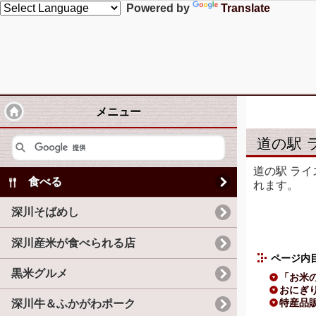
Powered by
Translate
メニュー
道の駅 
道の駅 ラ
食べる
れます。
深川そばめし
深川産米が食べられる店
ページ内
黒米グルメ
「お米
おにぎ
特産品
深川牛＆ふかがわポーク