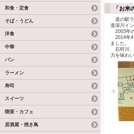
和食・定食
「お米
道の駅ラ
そば・うどん
道深川イン
2003
洋食
2014年
ました。
中華
石狩川、
力を味わ
パン
ラーメン
寿司
スイーツ
喫茶・カフェ
居酒屋・焼き鳥