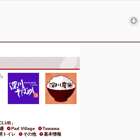
ら
CLUB」
逓
Pad Village
Tawawa
時間トイレ
その他
基本情報