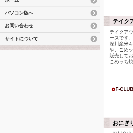
ホーム
パソコン版へ
テイクア
お問い合わせ
テイクア
ースです
サイトについて
深川産米
や、こめ
販売して
こめッち
F-CLU
おにぎ