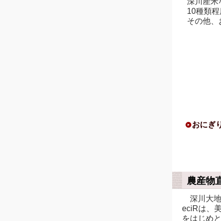
深川産米
10種類
その他、
おにぎ
農産物直
深川大地
eciRは
をはじめ