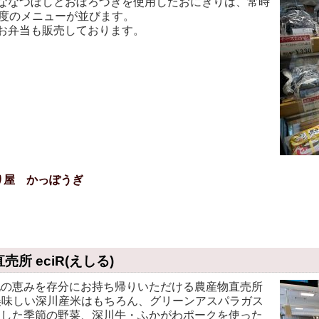
ななつぼしとおぼろづきを使用したおにぎりは、常時
程度のメニューが並びます。
お弁当も販売しております。
り屋 かっぽうぎ
売所 eciR(えしる)
の恵みを存分にお持ち帰りいただける農産物直売所
、美味しい深川産米はもちろん、グリーンアスパラガス
とした季節の野菜、深川牛・ふかがわポークを使った