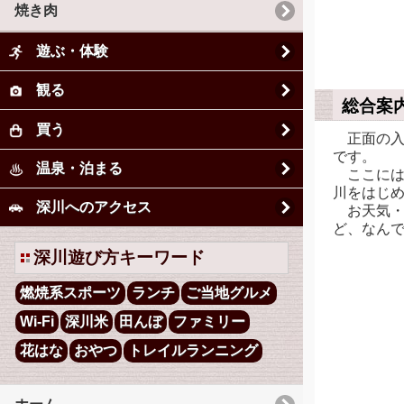
焼き肉
遊ぶ・体験
観る
総合案
買う
正面の入
です。
温泉・泊まる
ここには
川をはじ
深川へのアクセス
お天気・
ど、なん
深川遊び方キーワード
燃焼系スポーツ
ランチ
ご当地グルメ
Wi-Fi
深川米
田んぼ
ファミリー
花はな
おやつ
トレイルランニング