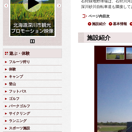
石狩緑地野球場は、石狩川河
深川砂川自転車道も隣接して
ページ内目次
施設紹介
基本情報
施設紹介
Pause
遊ぶ・体験
フルーツ狩り
体験
キャンプ
登山
フットパス
ゴルフ
パークゴルフ
サイクリング
ランニング
スポーツ施設