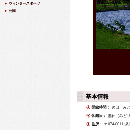
ウィンタースポーツ
公園
基本情報
開館時間：
終日（みど
休館日：
無休（みどり館
住所：
〒074-0011