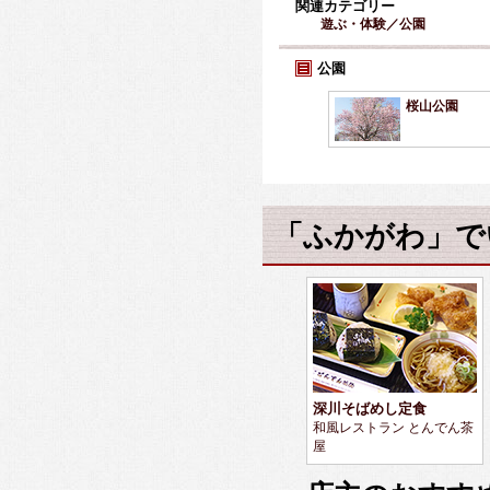
関連カテゴリー
遊ぶ・体験／公園
公園
桜山公園
「ふかがわ」で
深川そばめし定食
和風レストラン とんでん茶
屋