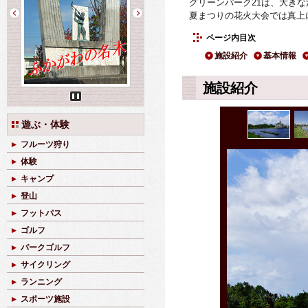
グリーンパーク21は、大き
夏まつりの花火大会では真上
ページ内目次
施設紹介
基本情報
施設紹介
Pause
遊ぶ・体験
フルーツ狩り
体験
キャンプ
登山
フットパス
ゴルフ
パークゴルフ
サイクリング
ランニング
スポーツ施設