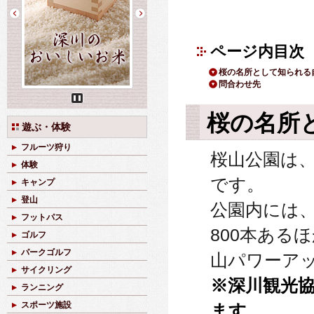
ページ内目次
桜の名所として知られる
問合わせ先
Pause
桜の名所
遊ぶ・体験
フルーツ狩り
桜山公園は
体験
です。
キャンプ
登山
公園内には
フットパス
800本ある
ゴルフ
パークゴルフ
山パワーア
サイクリング
※深川観光
ランニング
スポーツ施設
ます。