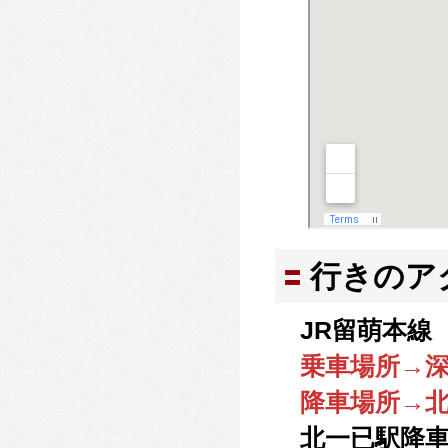
行きのア
JR留萌本線 
乗車場所→
降車場所→
北一已駅降車