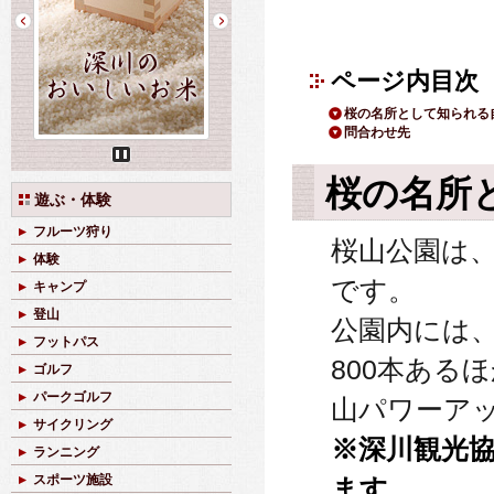
ページ内目次
桜の名所として知られる
問合わせ先
Pause
桜の名所
遊ぶ・体験
フルーツ狩り
桜山公園は
体験
です。
キャンプ
登山
公園内には
フットパス
800本ある
ゴルフ
パークゴルフ
山パワーア
サイクリング
※深川観光
ランニング
スポーツ施設
ます。