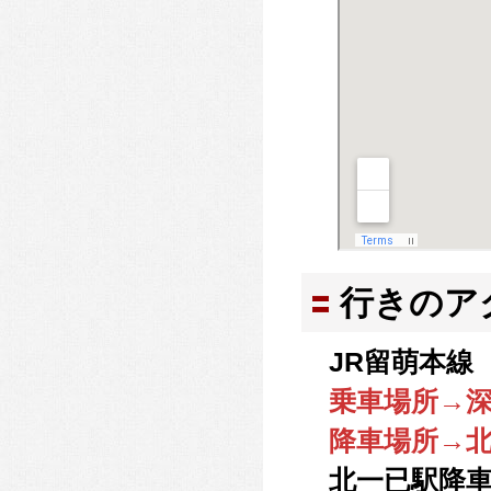
行きのア
JR留萌本線 
乗車場所→
降車場所→
北一已駅降車