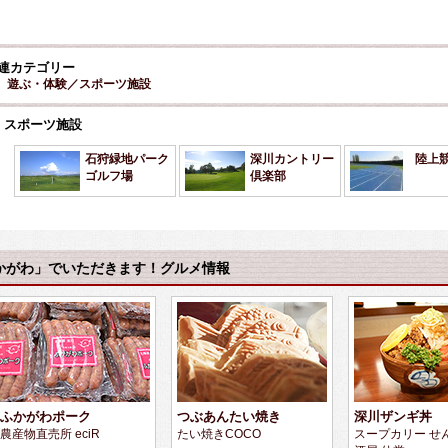
連カテゴリー
遊ぶ・体験／スポーツ施設
スポーツ施設
石狩緑地パーク
深川カントリー
陸上
ゴルフ場
倶楽部
かがわ」でいただきます！グルメ情報
ふかがわポーク
つぶあんたい焼き
深川ザンギ丼
農産物直売所 eciR
たい焼きCOCO
スープカリー せ