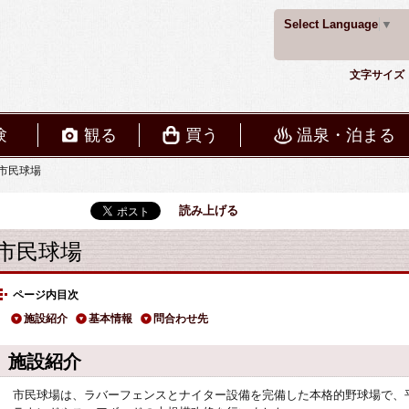
Select Language
▼
文字サイズ
験
観る
買う
温泉・泊まる
市民球場
読み上げる
市民球場
ページ内目次
施設紹介
基本情報
問合わせ先
施設紹介
市民球場は、ラバーフェンスとナイター設備を完備した本格的野球場で、