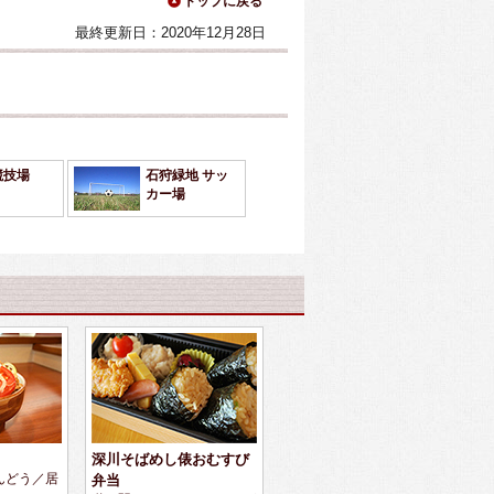
トップに戻る
最終更新日：2020年12月28日
競技場
石狩緑地 サッ
カー場
深川そばめし俵おむすび
んどう／居
弁当