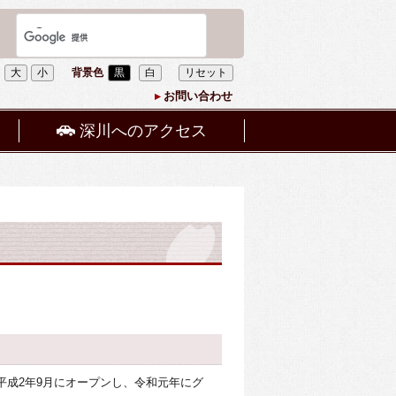
大
小
背景色
黒
白
リセット
お問い合わせ
深川へのアクセス
平成2年9月にオープンし、令和元年にグ