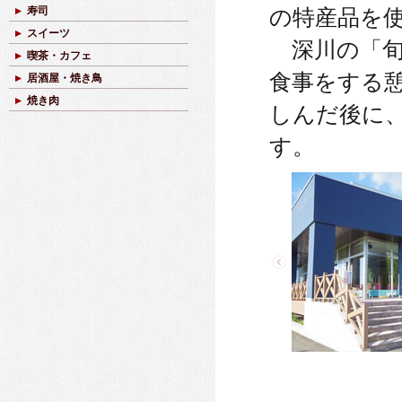
寿司
の特産品を
スイーツ
深川の「旬
喫茶・カフェ
食事をする
居酒屋・焼き鳥
焼き肉
しんだ後に
す。