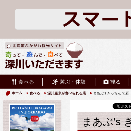
食べる
遊ぶ・体験
観る
ホーム
食べる
深川産米が食べられる店
まあぶ's きっちん 旬彩
まあぶ's