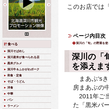
このお店では
ページ内目次
Pause
深川の「旬」の野菜を使
食べる
深川そばめし
深川の「
深川産米が食べられる店
を添えま
黒米グルメ
深川牛＆ふかがわポーク
和食・定食
まあぶ'sき
そば・うどん
房まあぶの
洋食
中華
2011年
パン
た「黒米バ
ラーメン