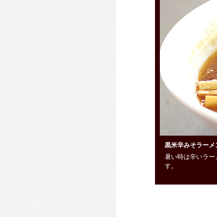
黒米辛みそラーメ
暑い時は辛いラー
す。