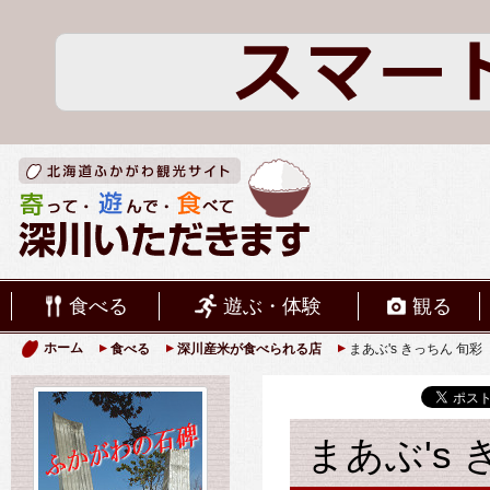
食べる
遊ぶ・体験
観る
ホーム
食べる
深川産米が食べられる店
まあぶ's きっちん 旬彩
まあぶ's