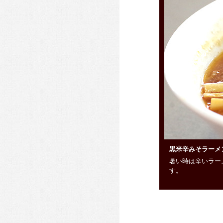
黒米辛みそラーメ
暑い時は辛いラー
す。