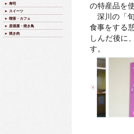
寿司
の特産品を
スイーツ
深川の「旬
喫茶・カフェ
食事をする
居酒屋・焼き鳥
焼き肉
しんだ後に
す。