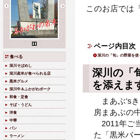
このお店では
ページ内目次
Pause
深川の「旬」の野菜を使
食べる
深川そばめし
深川の「
深川産米が食べられる店
を添えま
黒米グルメ
深川牛＆ふかがわポーク
和食・定食
まあぶ'sき
そば・うどん
房まあぶの
洋食
中華
2011年
パン
た「黒米バ
ラーメン