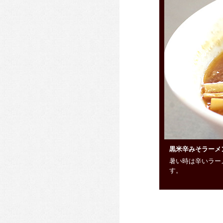
黒米辛みそラーメ
暑い時は辛いラー
す。