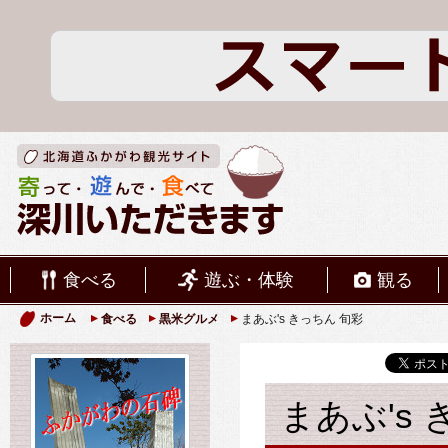
食べる
遊ぶ・体験
観る
ホーム
食べる
黒米グルメ
まあぶ's きっちん 旬彩
まあぶ's