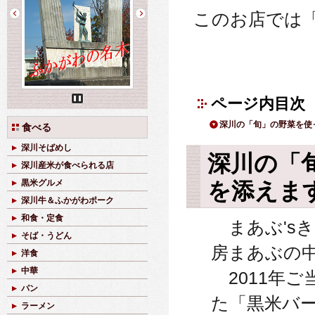
このお店では
ページ内目次
Pause
深川の「旬」の野菜を使
食べる
深川そばめし
深川の「
深川産米が食べられる店
を添えま
黒米グルメ
深川牛＆ふかがわポーク
和食・定食
まあぶ'sき
そば・うどん
房まあぶの
洋食
中華
2011年
パン
た「黒米バ
ラーメン