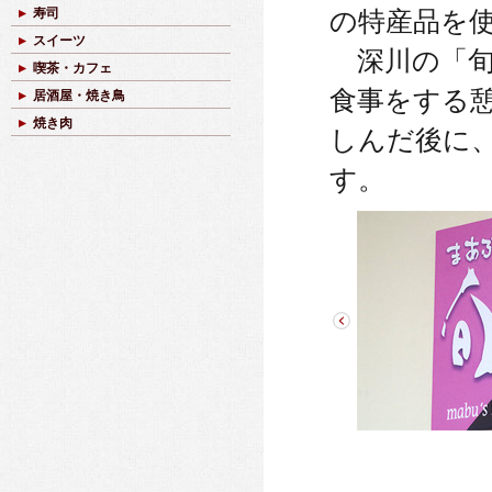
寿司
の特産品を
スイーツ
深川の「旬
喫茶・カフェ
食事をする
居酒屋・焼き鳥
焼き肉
しんだ後に
す。