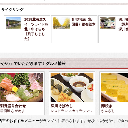
サイクリング
2018北海道ス
音43号線（旧
深川
イーツライドin
国道）銀杏並木
（深
北・中そらち
深川
【終了しまし
た】
かがわ」でいただきます！グルメ情報
刺身盛り合わせ
深川そばめし
卵焼き
居酒屋 ながぬま
レストラン スカイラウンジ
かんざし
店主のおすすめメニュー
がランダムに表示されます。ぜひ「ふかがわ」で食