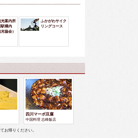
観光案内所
ふかがわサイク
川駅構内
リングコース
観光協会）
四川マーボ豆腐
中国料理 志峰飯店
べてお帰りください。