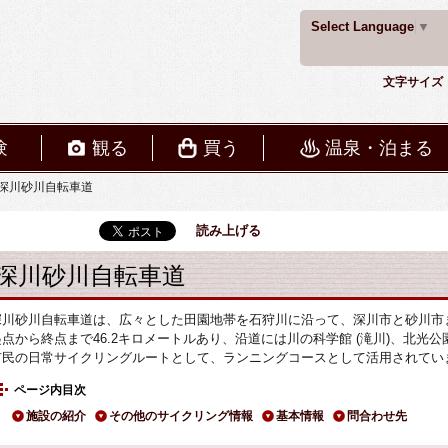
Select Language
▼
文字サイズ
験
観る
買う
温泉・泊まる
深川砂川自転車道
読み上げる
深川砂川自転車道
深川砂川自転車道は、広々とした田園地帯を石狩川に沿って、深川市と砂川市
起点から終点まで46.2キロメートルあり、沿道には川の科学館 (滝川)、北光公
市民の日常サイクリングルートとして、ランニングコースとして活用されてい
ページ内目次
施設の紹介
その他のサイクリング情報
基本情報
問合わせ先