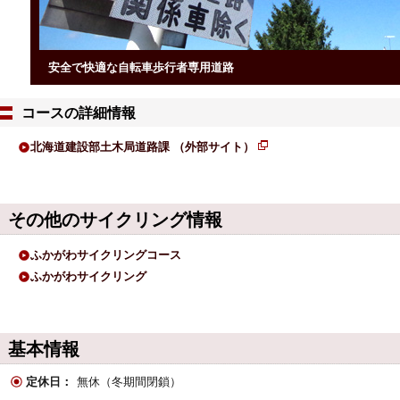
安全で快適な自転車歩行者専用道路
コースの詳細情報
北海道建設部土木局道路課 （外部サイト）
新
規
ペ
その他のサイクリング情報
ー
ジ
ふかがわサイクリングコース
で
ふかがわサイクリング
開
き
ま
基本情報
す
定休日：
無休（冬期間閉鎖）