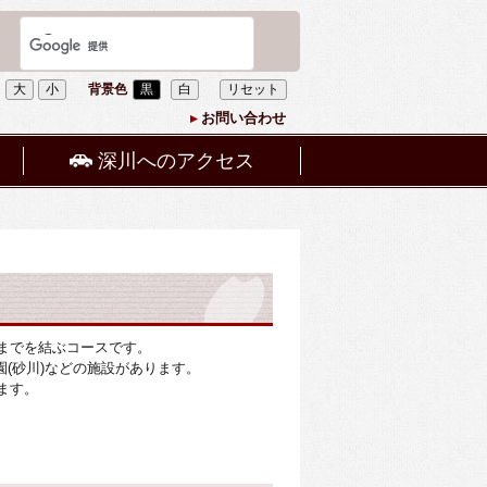
大
小
背景色
黒
白
リセット
お問い合わせ
深川へのアクセス
までを結ぶコースです。
園(砂川)などの施設があります。
ます。