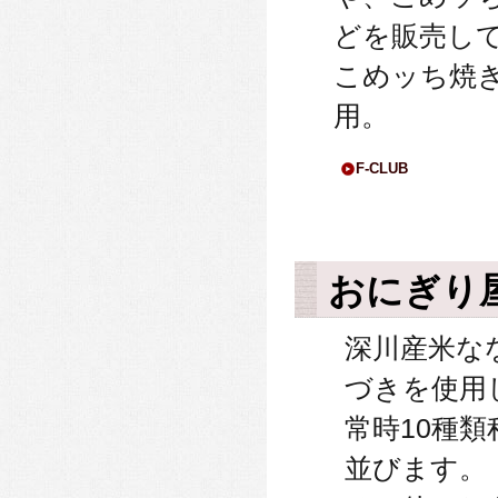
どを販売し
こめッち焼
用。
F-CLUB
おにぎり
深川産米な
づきを使用
常時10種
並びます。