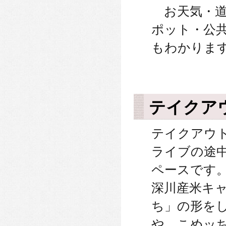
お天気・道
ポット・公
もわかりま
テイクアウ
テイクアウ
ライブの途
ペースです
深川産米キ
ち」の形を
や、こめッ