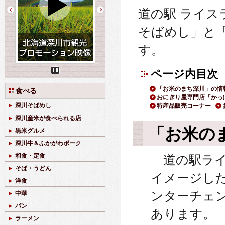
道の駅 ライ
そばめし」と
す。
ページ内目次
Pause
「お米のまち深川」の情
食べる
おにぎり屋専門店「かっ
深川そばめし
特産品販売コーナー
深川産米が食べられる店
「お米の
黒米グルメ
深川牛＆ふかがわポーク
和食・定食
道の駅ライ
そば・うどん
イメージし
洋食
ンターチェン
中華
パン
あります。
ラーメン