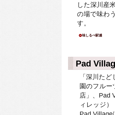
した深川産
の場で味わ
す。
味しるべ駅逓
Pad Villa
「深川たど
園のフルー
店」、Pad V
ィレッジ）
Pad Vill