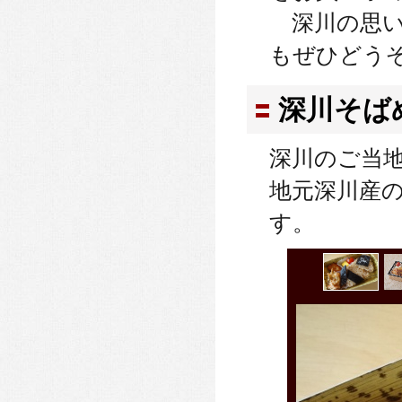
深川の思い
もぜひどう
深川そば
深川のご当
地元深川産
す。