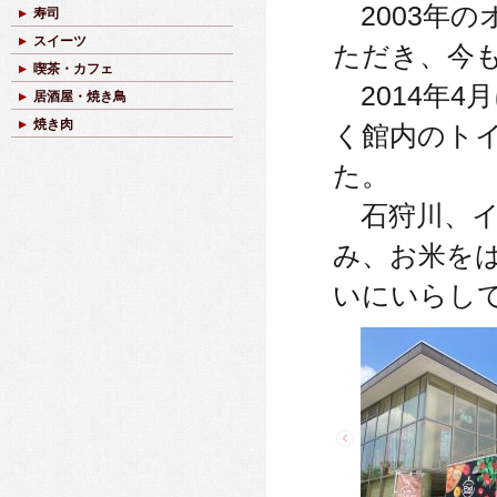
2003年
寿司
スイーツ
ただき、今
喫茶・カフェ
2014年4
居酒屋・焼き鳥
焼き肉
く館内のト
た。
石狩川、イ
み、お米を
いにいらし