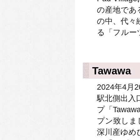
の産地であ
の中、代々
る「フルー
Tawawa
2024年4月
駅北側出入
プ「Tawa
プン致しま
深川産ゆめ