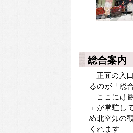
総合案内
正面の入口
るのが「総
ここには観
ェが常駐し
め北空知の
くれます。