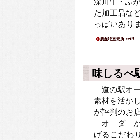
深川牛・ふ
た加工品な
っぱいあり
農産物直売所 eciR
味しるべ
道の駅オー
素材を活か
が評判のお
オーダーが
げるこだわ