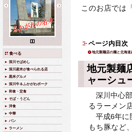
このお店では
ページ内目次
Pause
地元製麺店の麺と北海道
食べる
深川そばめし
地元製麺
深川産米が食べられる店
ャーシュ
黒米グルメ
深川牛＆ふかがわポーク
和食・定食
深川中心部
そば・うどん
るラーメン
洋食
中華
平成6年に
パン
もち豚など
ラーメン