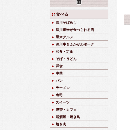
Pause
食べる
深川そばめし
深川産米が食べられる店
黒米グルメ
深川牛＆ふかがわポーク
和食・定食
そば・うどん
洋食
中華
パン
ラーメン
寿司
スイーツ
喫茶・カフェ
居酒屋・焼き鳥
焼き肉