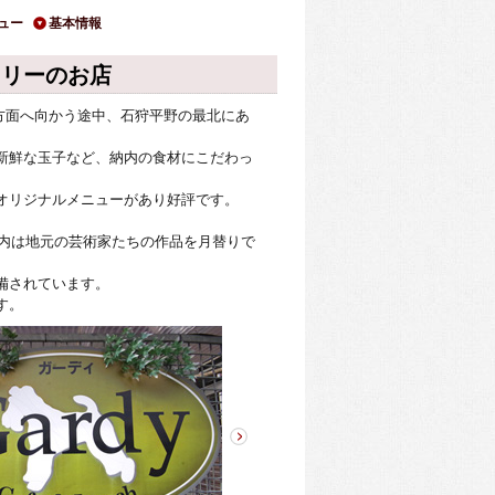
ュー
基本情報
ラリーのお店
旭川方面へ向かう途中、石狩平野の最北にあ
新鮮な玉子など、納内の食材にこだわっ
オリジナルメニューがあり好評です。
店内は地元の芸術家たちの作品を月替りで
備されています。
す。