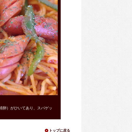
陶板焼きハンバーグ（980円）
精卵）がひいてあり、スパゲッ
陶板で焼くことによる遠赤外線効果によ
す。チーズが入りさらに美味しく仕上が
トップに戻る