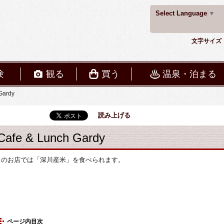
Select Language
▼
文字サイズ
験
観る
買う
温泉・泊まる
Gardy
読み上げる
Cafe & Lunch Gardy
このお店では「深川産米」を食べられます。
ページ内目次