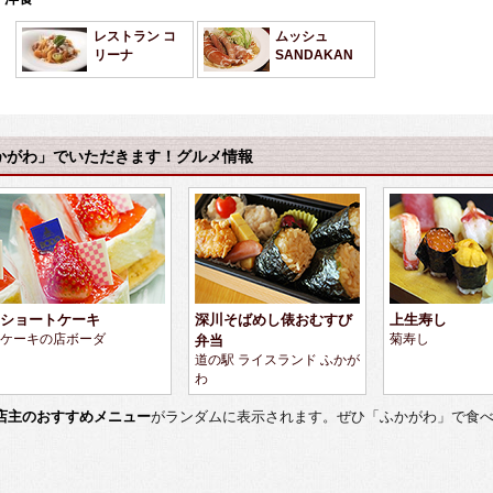
レストラン コ
ムッシュ
リーナ
SANDAKAN
かがわ」でいただきます！グルメ情報
ショートケーキ
深川そばめし俵おむすび
上生寿し
ケーキの店ボーダ
弁当
菊寿し
道の駅 ライスランド ふかが
わ
店主のおすすめメニュー
がランダムに表示されます。ぜひ「ふかがわ」で食