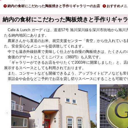
納内の食材にこだわった陶板焼きと手作りギャラリーのお店
おすすめメニ
納内の食材にこだわった陶板焼きと手作りギャ
Cafe & Lunch ガーディは、道道57号 旭川深川線を深川市街地から
たる納内地区にあります。
農家さんから直送のお米、就労支援センター「青空」から仕入れている
た、安全安心なメニューを提供致してくれます。
中でも遠赤外線効果で美味しく仕上がる自慢の陶板焼きは、たくさんの
食後のデザートとしてミニパフェ（380円）も人気です。
「ギャラリーができるお店をやりたくて2003年に開業しました」と、
展示するスペースとしても利用されております。
また、コンサートなども開催できるよう、アップライトピアノなども常
茶話会や会合などご予約でお店を貸し切りスペースにすることも可能で