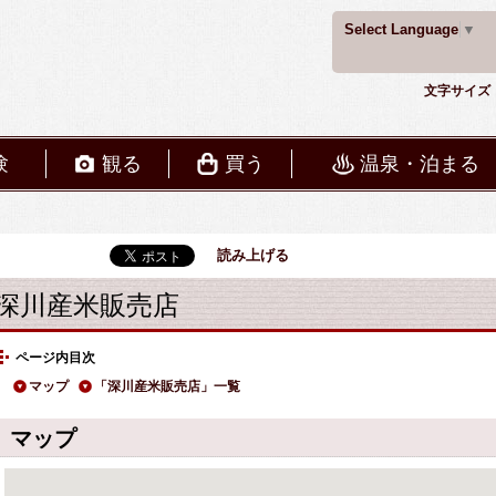
Select Language
▼
文字サイズ
験
観る
買う
温泉・泊まる
読み上げる
深川産米販売店
ページ内目次
マップ
「深川産米販売店」一覧
マップ