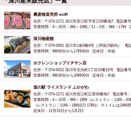
「深川産米販売店」一覧
農産物直売所 eciR
住所：〒074-1271 深川市音江町字音江59番地7
電話番号：
営業時間：4～10月：9時～18時／11～3月：9時～17時
深川物産館
住所：〒074-0001 深川市1条9番4号（JR深川駅内）
電話
営業時間：9時00分から17時00分
定休日：年始
ホクレンショップイチヤン店
住所：〒074-0022 深川市北光町1丁目10番15号
電話番号：
営業時間：9時30分から20時00分
定休日：年始
道の駅 ライスランド ふかがわ
住所：〒074-1271 深川市音江町広里59番地7
電話番号：01
営業時間：4～10月：9時～18時（レストラン：11時～20時(
（レストラン：11時～18時(LO.17時)） ※トイレは24
定休日：12月31日から1月2日