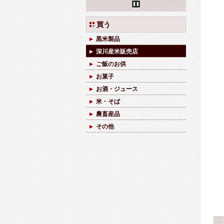
Pause
買う
黒米製品
深川産米販売店
ご飯のお供
お菓子
お酒・ジュース
米・そば
農畜産品
その他