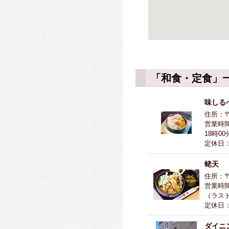
「和食・定食」
味しる
住所：〒
営業時間
18時0
定休日：
蛯天
住所：〒0
営業時間
（ラスト
定休日
ダイニ