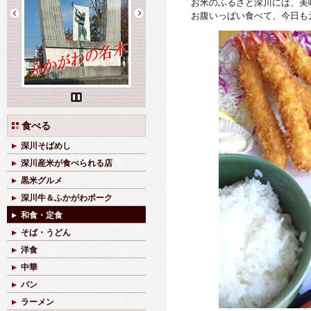
お米のふるさと深川には、美
お腹いっぱい食べて、今日も
Pause
食べる
深川そばめし
深川産米が食べられる店
黒米グルメ
深川牛＆ふかがわポーク
和食・定食
そば・うどん
洋食
中華
パン
ラーメン