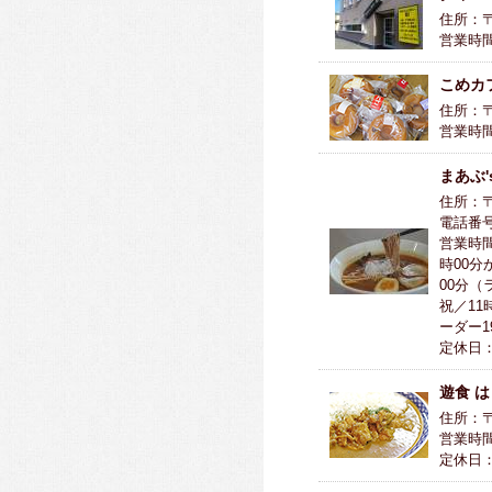
住所：〒
営業時間
こめカフ
住所：〒0
営業時間
まあぶ'
住所：〒
電話番号：
営業時間
時00分
00分（
祝／11
ーダー1
定休日
遊食 
住所：〒0
営業時間
定休日