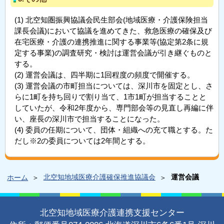
北空知圏振興協議会民生部会(地域医療・介護保険担当
課長会議)において協議を進めてきた、救急医療の確保及び
在宅医療・介護の連携推進に関する事業等(協定第2条に規
定する事業)の調査研究・検討は運営会議が引き継ぐものと
する。
運営会議は、四半期に1回程度の頻度で開催する。
運営会議の市町担当については、深川市を固定とし、さ
らに1町を持ち回りで割り当て、1市1町が担当することと
していたが、令和2年度から、専門部会等の見直し再編に伴
い、座長の深川市で担当することになった。
委員の任期について、団体・組織への充て職とする。た
だし※2の委員については2年間とする。
北空知地域医療介護確保推進協議会
運営会議
ホーム
北空知地域医療介護連携支援センター