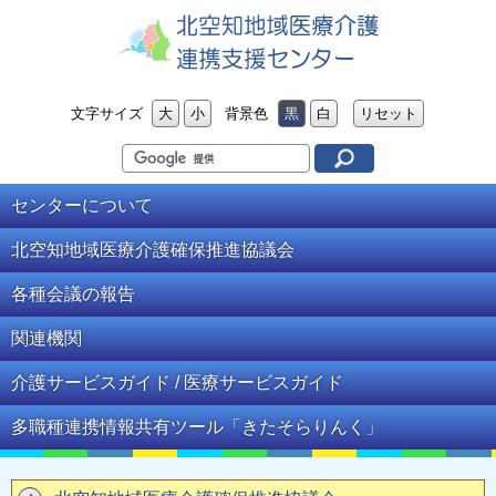
北空知地域医療介護連携支援
文字サイズ
大
小
背景色
黒
白
リセット
センター
センターに
ついて
北空知地域医療介護
確保推進協議会
各種会議の
報告
関連
機関
介護サービスガイド /
医療サービスガイド
多職種連携情報共有ツール
「きたそらりんく」