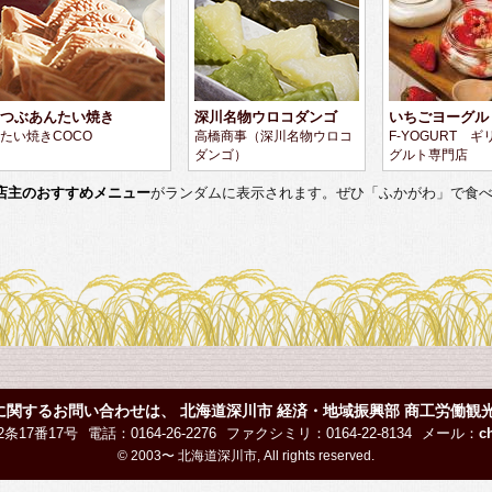
つぶあんたい焼き
深川名物ウロコダンゴ
いちごヨーグル
たい焼きCOCO
高橋商事（深川名物ウロコ
F-YOGURT 
ダンゴ）
グルト専門店
店主のおすすめメニュー
がランダムに表示されます。ぜひ「ふかがわ」で食
に関するお問い合わせは、
北海道深川市 経済・地域振興部 商工労働観
2条17番17号
電話：0164-26-2276
ファクシミリ：0164-22-8134
メール：
c
© 2003〜 北海道深川市, All rights reserved.