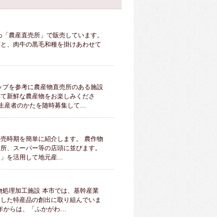
わ「農産直売所」で販売しています。
どと、肉牛の黒毛和種を掛けあわせて
ップを参考に農産物直売所のある施設
れて新鮮な農産物をお楽しみくださ
る生産者のかたを随時募集して…
売時期を簡単に紹介します。 農作物
売所、スーパー等の店頭に並びます。
を活用して地元産...
物処理加工施設 本市では、基幹産業
用した特産品の創出に取り組んでいま
6年からは、「ふかがわ…