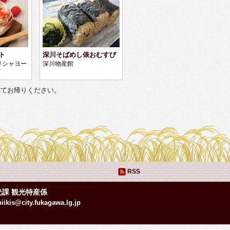
ト
深川そばめし俵おむすび
ギリシャヨー
深川物産館
べてお帰りください。
RSS
光課 観光特産係
hiikis@city.fukagawa.lg.jp