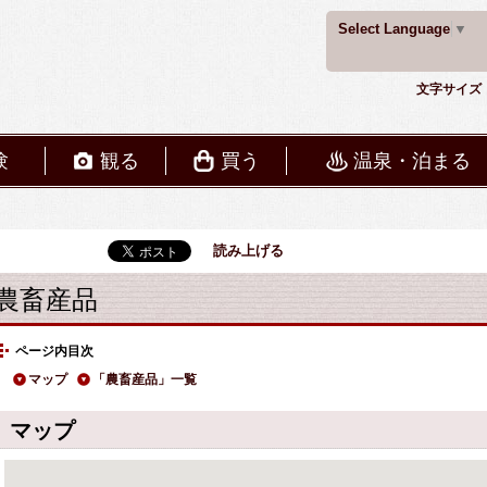
Select Language
▼
文字サイズ
験
観る
買う
温泉・泊まる
読み上げる
農畜産品
ページ内目次
マップ
「農畜産品」一覧
マップ