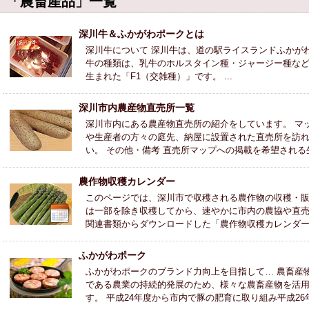
「農畜産品」一覧
深川牛＆ふかがわポークとは
深川牛について 深川牛は、道の駅ライスランドふかが
牛の種類は、乳牛のホルスタイン種・ジャージー種な
生まれた「F1（交雑種）」です。 ...
深川市内農産物直売所一覧
深川市内にある農産物直売所の紹介をしています。 マ
や生産者の方々の庭先、納屋に設置された直売所を訪
い。 その他・備考 直売所マップへの掲載を希望され
農作物収穫カレンダー
このページでは、深川市で収穫される農作物の収穫・販
は一部を除き収穫してから、速やかに市内の農協や直
関連書類からダウンロードした「農作物収穫カレンダー」
ふかがわポーク
ふかがわポークのブランド力向上を目指して… 農畜産
である農業の持続的発展のため、様々な農畜産物を活
す。 平成24年度から市内で豚の肥育に取り組み平成2