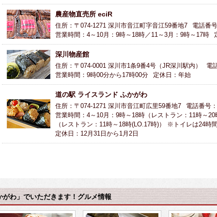
農産物直売所 eciR
住所：〒074-1271 深川市音江町字音江59番地7
電話番号：
営業時間：4～10月：9時～18時／11～3月：9時～17時
深川物産館
住所：〒074-0001 深川市1条9番4号（JR深川駅内）
電話
営業時間：9時00分から17時00分
定休日：年始
道の駅 ライスランド ふかがわ
住所：〒074-1271 深川市音江町広里59番地7
電話番号：01
営業時間：4～10月：9時～18時（レストラン：11時～20時(
（レストラン：11時～18時(LO.17時)） ※トイレは24
定休日：12月31日から1月2日
かがわ」でいただきます！グルメ情報