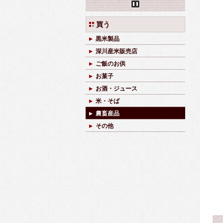
Pause
買う
黒米製品
深川産米販売店
ご飯のお供
お菓子
お酒・ジュース
米・そば
農畜産品
その他