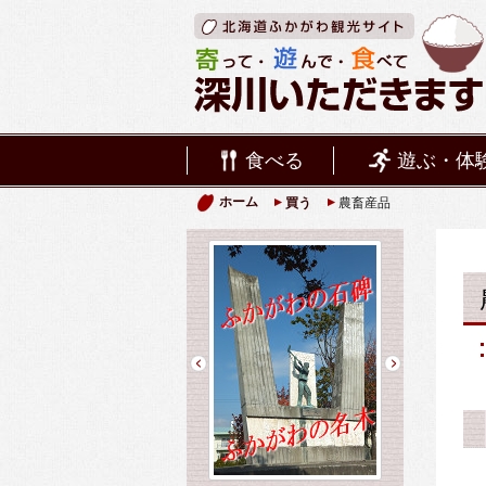
食べる
遊ぶ・体
ホーム
買う
農畜産品