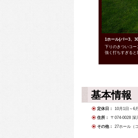
1ホール(パー3、3
下りのきついコー
強く打ちすぎると
基本情報
定休日：
10月1日～6
住所：
〒074-002
その他：
27ホール（