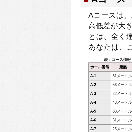
Aコースは、
高低差が大
とは、全く
あなたは、
表：コース情報
ホール番号
距離
A-1
31メートル
A-2
56メートル
A-3
22メートル
A-4
43メートル
A-5
83メートル
A-6
31メートル
A-7
25メートル