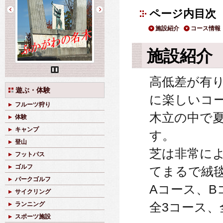
ページ内目次
施設紹介
コース情報
施設紹介
Pause
高低差が有
遊ぶ・体験
に楽しいコ
フルーツ狩り
木立の中で
体験
キャンプ
す。
登山
芝は非常に
フットパス
ゴルフ
てまるで絨
パークゴルフ
Aコース、B
サイクリング
全3コース、
ランニング
スポーツ施設