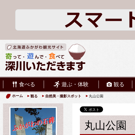
食べる
遊ぶ・体験
観る
ホーム
観る
自然美・撮影スポット
丸山公園
丸山公園