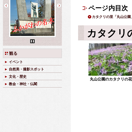
ページ内目次
カタクリの里「丸山公園
カタクリ
Pause
観る
イベント
自然美・撮影スポット
文化・歴史
丸山公園のカタクリの花
教会・神社・仏閣