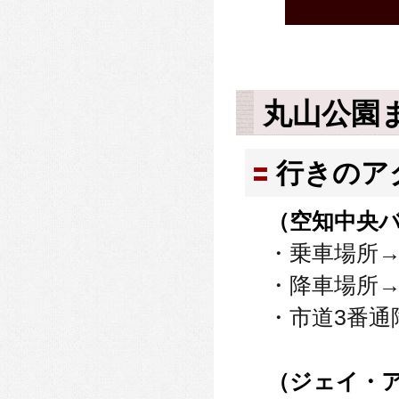
丸山公園
行きのア
（空知中央
・乗車場所
・降車場所→
・市道3番通
（ジェイ・