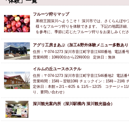
「体験」一覧
フルーツ狩りマップ
果樹王国深川へようこそ！ 深川市では、さくらんぼや
様々なフルーツ狩りを体験できます。 下記の地図詳細
を参考に、季節に応じたフルーツ狩りをお楽しみください。
アグリ工房まあぶ（加工&野外体験メニュー多数あり
住所：〒074-1273 深川市音江町字音江600番地
電話番号：0
営業時間：10時00分から22時00分
定休日：無休
イルムの丘ユースホステル
住所：〒074-1273 深川市音江町字音江546番地2
電話番号：
営業時間：15時～翌朝10時 チェックイン：15時～21時
定休日：本館＝2/1～4/25 ＆ 11/5～12/25 コテージ＝
り、要問い合わせ）
深川観光案内所（深川駅構内 深川観光協会）