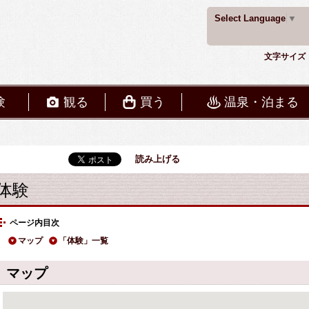
Select Language
▼
文字サイズ
験
観る
買う
温泉・泊まる
読み上げる
体験
ページ内目次
マップ
「体験」一覧
マップ