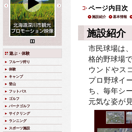
ページ内目次
施設紹介
基本情報
施設紹介
Pause
市民球場は
遊ぶ・体験
格的野球場で
フルーツ狩り
ウンドやス
体験
キャンプ
プロ野球イ
登山
ち、毎年シ
フットパス
ゴルフ
元気な姿が
パークゴルフ
サイクリング
ランニング
スポーツ施設