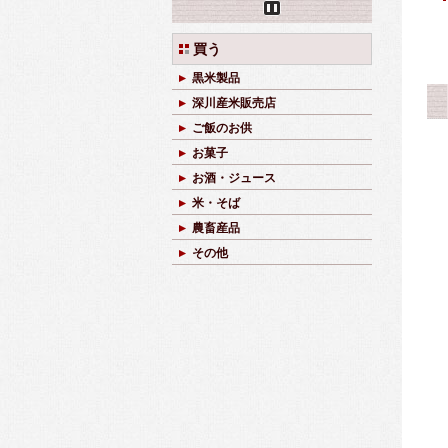
Pause
買う
黒米製品
深川産米販売店
ご飯のお供
お菓子
お酒・ジュース
米・そば
農畜産品
その他