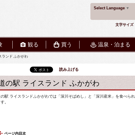
Select Language
▼
文字サイズ
験
観る
買う
温泉・泊まる
スランド ふかがわ
読み上げる
道の駅 ライスランド ふかがわ
道の駅 ライスランドふかがわでは「深川そばめし」と「深川産米」を食べられ
ます。
ページ内目次