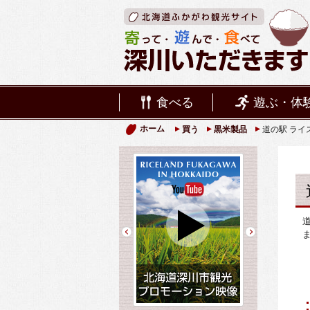
食べる
遊ぶ・体
ホーム
買う
黒米製品
道の駅 ライ