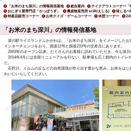
「お米のまち深川」の情報発信基地
総合案内
テイクアウトコーナー「F
おにぎり屋専門店「かっぽうぎ」
農産物直売所 eciR(えしる)
味しるべ
特産品販売コーナー
お米クイズ・ゲームコーナー
休憩コーナー
2
「お米のまち深川」の情報発信基地
道の駅ライスランドふかがわは、「お米のまち深川」をイメージしたお
インターチェンジをおり、国道12号と国道233号の交差点にあります。
2003年のオープン以来、たくさんのお客様に訪れていただき、今も深
2014年4月には全面リニューアルを行ない、駐車場も広く館内のトイレ
た。
石狩川、イルムの丘などの自然環境が作り出す豊かな恵み、お米をはじ
わいにいらしてください。