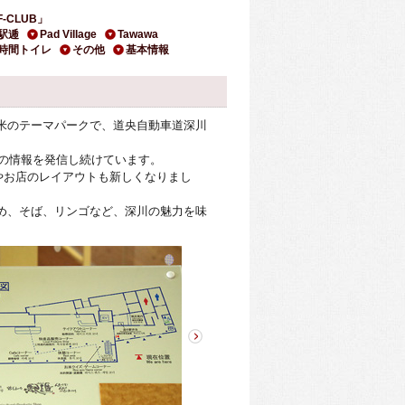
-CLUB」
駅逓
Pad Village
Tawawa
4時間トイレ
その他
基本情報
米のテーマパークで、道央自動車道深川
川の情報を発信し続けています。
やお店のレイアウトも新しくなりまし
め、そば、リンゴなど、深川の魅力を味