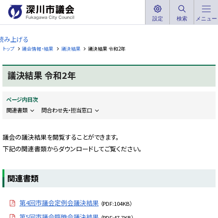
本
文
設定
検索
メニュー
深
へ
川
読み上げる
メ
市
トップ
議会情報・結果
議決結果
議決結果 令和2年
ニ
議
ュ
会
議決結果 令和2年
ー
F
へ
u
k
ページ内目次
a
g
関連書類
問合わせ先・担当窓口
a
w
a
議会の議決結果を閲覧することができます。
C
i
下記の関連書類からダウンロードしてご覧ください。
t
y
C
o
関連書類
u
n
c
i
第4回市議会定例会議決結果
（PDF:104KB）
l
第5回市議会臨時会議決結果
（PDF:47.7KB）