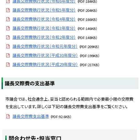
議長交際費執行状況（令和6年度分）
（PDF:184KB）
議長交際費執行状況（令和5年度分）
（PDF:204KB）
議長交際費執行状況（令和4年度分）
（PDF:166KB）
議長交際費執行状況（令和3年度分）
（PDF:146KB）
議長交際費執行状況（令和2年度分）
（PDF:148KB）
議長交際費執行状況（令和元年度分）
（PDF:209KB）
議長交際費執行状況（平成30年度分）
（PDF:199KB）
議長交際費執行状況（平成29年度分）
（PDF:217KB）
ト
議長交際費の支出基準
ッ
プ
市議会では、社会通念上、妥当と認められる範囲内で必要最小限の交際費
に
を支出しています。詳しくは下記の議長交際費支出基準をご覧ください。
戻
議長交際費支出基準
（PDF:92.6KB）
る
ト
問合わせ先・担当窓口