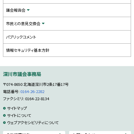
議会報告会
市民との意見交換会
パブリックコメント
情報セキュリティ基本方針
本
深川市議会事務局
文
へ
〒074-8650
北海道深川市2条17番17号
戻
る
電話番号:
0164-26-2282
メ
ファクシミリ: 0164-22-8134
ニ
サ
サイトマップ
ュ
ー
サイトについて
イ
へ
ウェブアクセシビリティについて
ト
戻
る