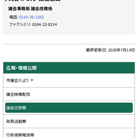
ッ
プ
議会事務局 議会庶務係
に
電話:
0164-26-2282
戻
ファクシミリ:
0164-22-8134
る
ト
最終更新日:
2026年7月14日
ッ
プ
サ
広報・情報公開
に
イ
戻
市議会だより
ド
る
・
議会映像配信
メ
議長交際費
ニ
ュ
政務活動費
ー
行政視察報告等