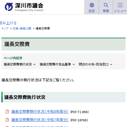
本
文
設定
検索
メニュー
深
へ
川
読み上げる
メ
市
トップ
広報・情報公開
議長交際費
ニ
議
ュ
会
議長交際費
ー
F
へ
u
k
ページ内目次
a
g
議長交際費執行状況
議長交際費の支出基準
問合わせ先・担当窓口
a
w
a
議長交際費の執行状況は下記をご覧ください。
C
i
t
y
C
議長交際費執行状況
o
u
n
議長交際費執行状況（令和8年度分）
c
（PDF:71.0KB）
i
議長交際費執行状況（令和7年度分）
l
（PDF:187KB）