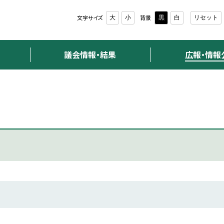
文字サイズ
背景
大
小
黒
白
リセット
議会情報・結果
広報・情報