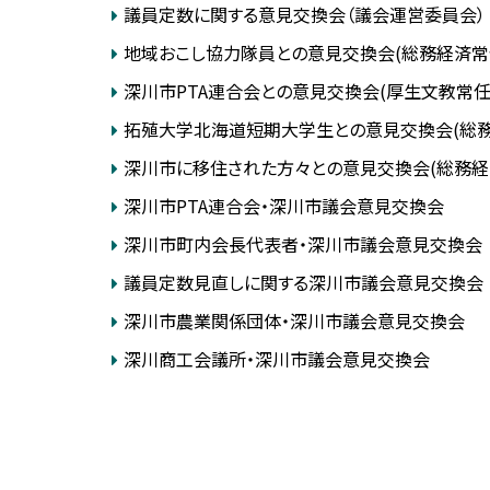
C
議員定数に関する意見交換会（議会運営委員会）
へ
次
o
戻
u
地域おこし協力隊員との意見交換会(総務経済常
目
n
る
次
c
深川市PTA連合会との意見交換会(厚生文教常任
i
l
拓殖大学北海道短期大学生との意見交換会(総
深川市に移住された方々との意見交換会(総務経
深川市PTA連合会・深川市議会意見交換会
深川市町内会長代表者・深川市議会意見交換会
議員定数見直しに関する深川市議会意見交換会
深川市農業関係団体・深川市議会意見交換会
深川商工会議所・深川市議会意見交換会
ト
ッ