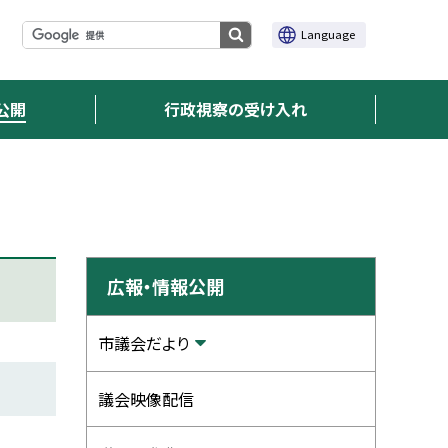
サ
サ
Language
検
イ
イ
ト
索
ト
内
実
内
検
行
公開
行政視察の受け入れ
索
検
索
サ
広報・情報公開
イ
ド
市議会だより
・
議会映像配信
メ