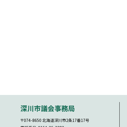
本
文
深川市議会事務局
へ
戻
〒074-8650
北海道深川市2条17番17号
る