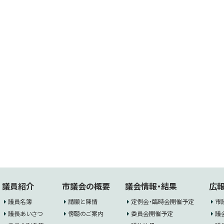
議員紹介
市議会の概要
議会情報・結果
広報
議員名簿
請願と陳情
定例会・臨時会開催予定
市
議長あいさつ
傍聴のご案内
委員会開催予定
議