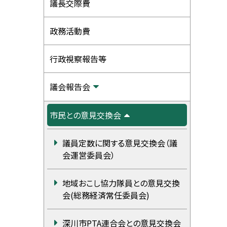
ニ
議長交際費
ュ
政務活動費
ー
行政視察報告等
議会報告会
市民との意見交換会
議員定数に関する意見交換会（議
会運営委員会）
地域おこし協力隊員との意見交換
会(総務経済常任委員会)
深川市PTA連合会との意見交換会