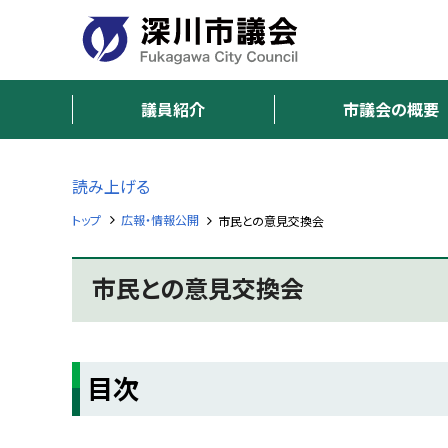
本
本
文
文
へ
へ
深
メ
戻
ニ
る
議員紹介
市議会の概要
川
ュ
メ
市
ー
ニ
へ
ュ
読み上げる
議
ー
トップ
広報・情報公開
市民との意見交換会
へ
会
戻
F
る
市民との意見交換会
u
ペ
k
a
ー
g
ジ
a
ペ
w
の
a
目次
ー
ト
C
ジ
i
ッ
内
t
プ
y
目