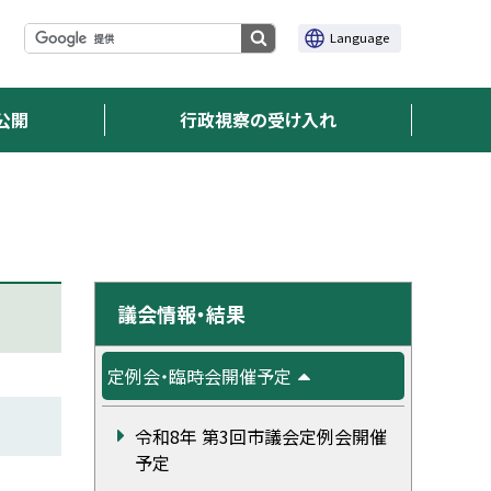
サ
サ
Language
検
イ
イ
ト
索
ト
内
実
内
検
行
公開
行政視察の受け入れ
索
検
索
サ
議会情報・結果
イ
ド
定例会・臨時会開催予定
・
令和8年 第3回市議会定例会開催
メ
予定