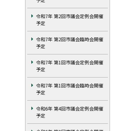
予定
令和7年 第2回市議会定例会開催
予定
令和7年 第2回市議会臨時会開催
予定
令和7年 第1回市議会定例会開催
予定
令和7年 第1回市議会臨時会開催
予定
令和6年 第4回市議会定例会開催
予定