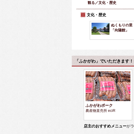
観る／文化・歴史
文化・歴史
ぬくもりの里
「向陽館」
「ふかがわ」でいただきます！
ふかがわポーク
農産物直売所 eciR
店主のおすすめメニュー
が