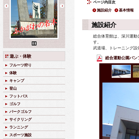
ページ内目次
施設紹介
基本情報
施設紹介
総合体育館は、深川運動
す。
武道場、トレーニング設
Pause
遊ぶ・体験
総合運動公園パンフレ
フルーツ狩り
体験
キャンプ
登山
フットパス
ゴルフ
パークゴルフ
サイクリング
ランニング
スポーツ施設