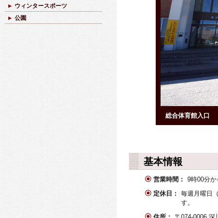
ウィンタースポーツ
公園
総合体育館入口
基本情報
営業時間：
9時00分か
定休日：
毎週月曜日（
す。 ※
住所：
〒074-000